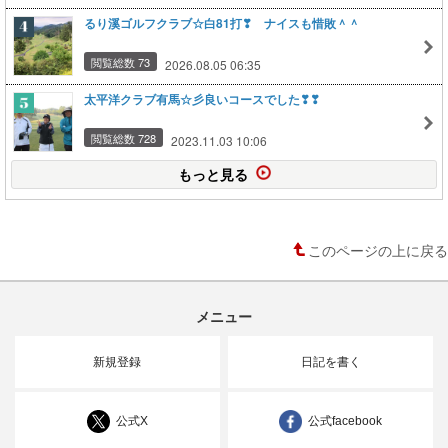
るり溪ゴルフクラブ☆白81打❣ ナイスも惜敗＾＾
閲覧総数 73
2026.08.05 06:35
太平洋クラブ有馬☆彡良いコースでした❣❣
閲覧総数 728
2023.11.03 10:06
もっと見る
このページの上に戻る
メニュー
新規登録
日記を書く
公式X
公式facebook