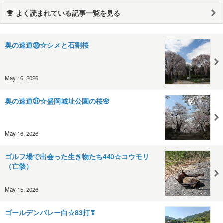
よく読まれている記事一覧を見る
奥の速道㊳☆シメと石割桜
May 16, 2026
奥の速道㊲☆盛岡城址公園の桜🌸
May 16, 2026
ゴルフ場で出会った生き物たち440☆コウモリ
（亡骸）
May 15, 2026
ゴールデンバレー白☆83打❣