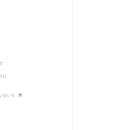
て
うに
いという…😳