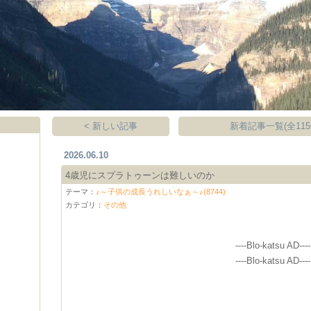
< 新しい記事
新着記事一覧(全115
2026.06.10
4歳児にスプラトゥーンは難しいのか
テーマ：
♪～子供の成長うれしいなぁ～♪(8744)
カテゴリ：
その他
----Blo-katsu AD----
----Blo-katsu AD----