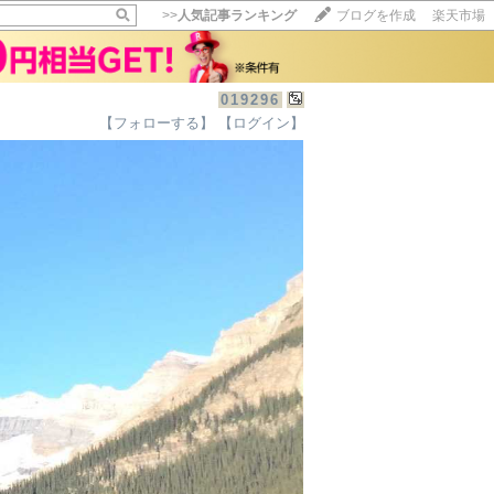
>>
人気記事ランキング
ブログを作成
楽天市場
019296
【フォローする】
【ログイン】
【毎日開催】
15記事にいいね！で1ポイント
10秒滞在
いいね!
--
/
--