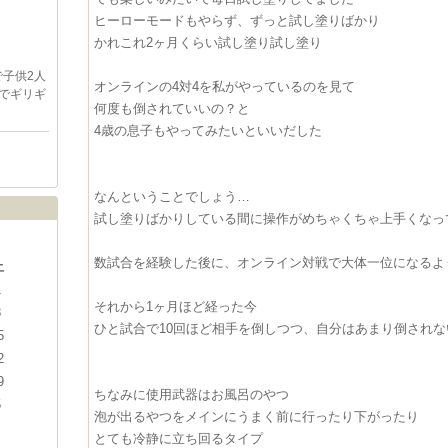
ヒーローモードもやらず、ずっと試し塗りばかり
かれこれ2ヶ月くらい試し塗り試し塗り
で子供2人
オンラインの4対4を私がやっているのを見て
でギリギ
何度も倒されていいの？と
4歳の息子もやってみたいといいだした
なんということでしょう…
試し塗りばかりしている間に操作がめちゃくちゃ上手くなっ
数試合を経験した後に、オンライン対戦で大体一位になるよ
土
1
それから1ヶ月ほど経った今
8
ひと試合で10回ほど相手を倒しつつ、自分はあまり倒されな
5
2
9
ちなみに使用武器はお風呂のやつ
5
泡が出るやつをメインにうまく前に行ったり下がったり
とても冷静に立ち回るタイプ