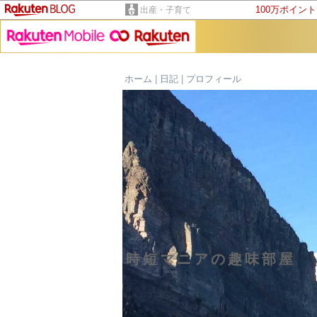
100万ポイン
出産・子育て
ホーム
|
日記
|
プロフィール
時短マニアの趣味部屋