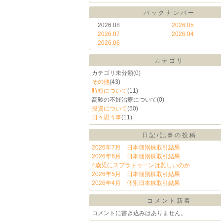
バックナンバー
2026.08
2026.05
2026.07
2026.04
2026.06
カテゴリ
カテゴリ未分類
(0)
その他
(43)
時短について
(11)
高齢の不妊治療について
(0)
投資について
(50)
日々思う事
(11)
日記/記事の投稿
2026年7月 日本個別株取引結果
2026年6月 日本個別株取引結果
4歳児にスプラトゥーンは難しいのか
2026年5月 日本個別株取引結果
2026年4月 個別日本株取引結果
コメント新着
コメントに書き込みはありません。