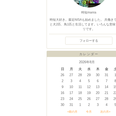
時短mania
時短大好き。最近NISAも始めました。 共働き
と犬2匹、鳥1匹と生活してます。いろんな意味
リです。
フォローする
カレンダー
2026年8月
日
月
火
水
木
金
26
27
28
29
30
31
2
3
4
5
6
7
9
10
11
12
13
14
1
16
17
18
19
20
21
2
23
24
25
26
27
28
2
30
31
1
2
3
4
<前の月
今月
次の月>