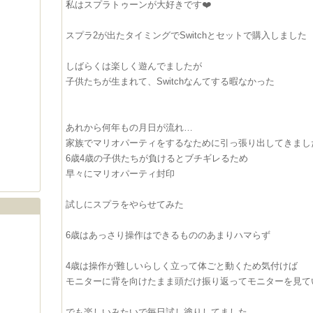
私はスプラトゥーンが大好きです❤️
スプラ2が出たタイミングでSwitchとセットで購入しました
しばらくは楽しく遊んでましたが
子供たちが生まれて、Switchなんてする暇なかった
あれから何年もの月日が流れ…
家族でマリオパーティをするなために引っ張り出してきまし
6歳4歳の子供たちが負けるとブチギレるため
早々にマリオパーティ封印
試しにスプラをやらせてみた
6歳はあっさり操作はできるもののあまりハマらず
4歳は操作が難しいらしく立って体ごと動くため気付けば
モニターに背を向けたまま頭だけ振り返ってモニターを見て
でも楽しいみたいで毎日試し塗りしてました