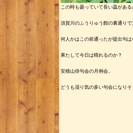
この時も曇っていて長い蕊がある
須賀川のふうりゅう館の裏通りで
何人かはこの前通ったが提出句は
果たして今日は晴れるのか？
安積山俳句会の月例会。
どうも湿り気の多い句会になりそ