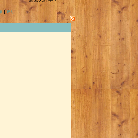
康
|
祭り