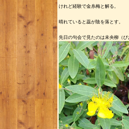
けれど経験で金糸梅と解る。
晴れていると蕊が陰を落とす。
先日の句会で見たのは未央柳（び