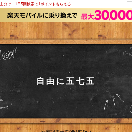
ト山分け！1日5回検索で1ポイントもらえる
自由に五七五
新着記事一覧(全1825件)