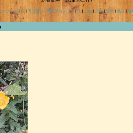
カテゴリ未分類
|
写真俳句
|
写真俳句ブログ
|
花
|
人生
|
天気
|
野菜
|
鑑賞
|
健
)