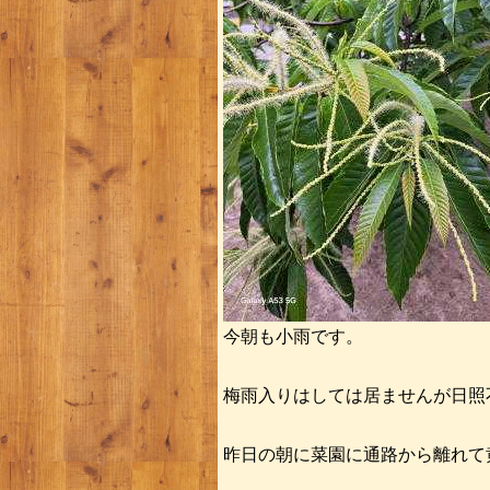
今朝も小雨です。
梅雨入りはしては居ませんが日照
昨日の朝に菜園に通路から離れて