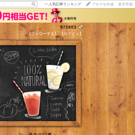
>>
人気記事ランキング
ブログを作成
楽天市場
572803
【フォローする】
【ログイン】
【毎日開催】
15記事にいいね！で1ポイント
10秒滞在
いいね!
--
/
--
過去の記事 >