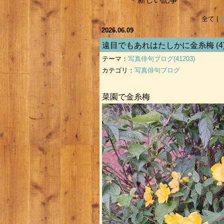
全て |
2026.06.09
遠目でもあれはたしかに金糸梅
(4
テーマ：
写真俳句ブログ(41203)
カテゴリ：
写真俳句ブログ
菜園で金糸梅