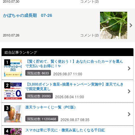
2010.07.30
コメント(2)
かぼちゃの成長期 07-26
2010.07.26
コメント(2)
総合記事ランキング
【賢く貯めて、賢く使おう！】あなたに合ったカードを選ん
で支払いをお得に！✨
閲覧総数 8633
2026.08.07 11:00
【3,000ポイント進呈×抽選キャンペーン実施中】楽天でんき
で固定費見直し
閲覧総数 20093
2026.08.04 11:00
楽天ラッキーくじ一覧（PC版）
閲覧総数 11200468
2026.08.07 08:35
スマホは常に手元に・微笑み返したくなる千日紅