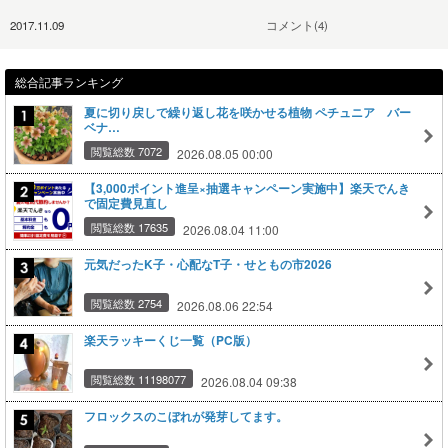
2017.11.09
コメント(4)
総合記事ランキング
夏に切り戻しで繰り返し花を咲かせる植物 ペチュニア バー
ベナ…
閲覧総数 7072
2026.08.05 00:00
【3,000ポイント進呈×抽選キャンペーン実施中】楽天でんき
で固定費見直し
閲覧総数 17635
2026.08.04 11:00
元気だったK子・心配なT子・せともの市2026
閲覧総数 2754
2026.08.06 22:54
楽天ラッキーくじ一覧（PC版）
閲覧総数 11198077
2026.08.04 09:38
フロックスのこぼれが発芽してます。