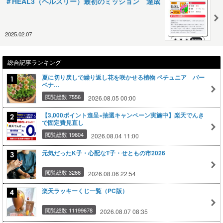
＃HEAL3（ヘルスリー）最初のミッション 達成
2025.02.07
総合記事ランキング
夏に切り戻しで繰り返し花を咲かせる植物 ペチュニア バー
ベナ…
閲覧総数 7556
2026.08.05 00:00
【3,000ポイント進呈×抽選キャンペーン実施中】楽天でんき
で固定費見直し
閲覧総数 19604
2026.08.04 11:00
元気だったK子・心配なT子・せともの市2026
閲覧総数 3266
2026.08.06 22:54
楽天ラッキーくじ一覧（PC版）
閲覧総数 11199678
2026.08.07 08:35