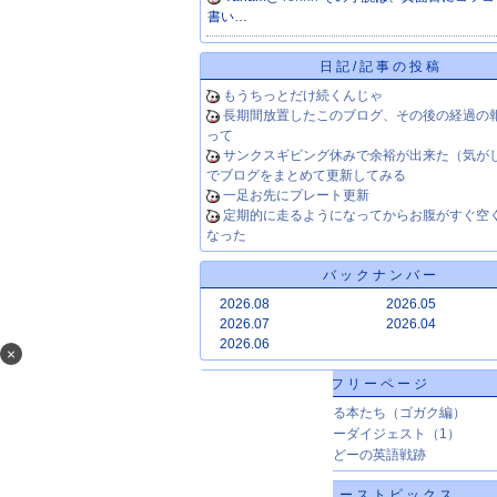
書い…
日記/記事の投稿
もうちっとだけ続くんじゃ
長期間放置したこのブログ、その後の経過の
って
サンクスギビング休みで余裕が出来た（気が
でブログをまとめて更新してみる
一足お先にプレート更新
定期的に走るようになってからお腹がすぐ空
なった
バックナンバー
2026.08
2026.05
2026.07
2026.04
2026.06
×
フリーページ
【エイゴ】気になる本たち（ゴガク編）
【エイガ】かんそーダイジェスト（1）
【エイゴ】じょんどーの英語戦跡
ニューストピックス