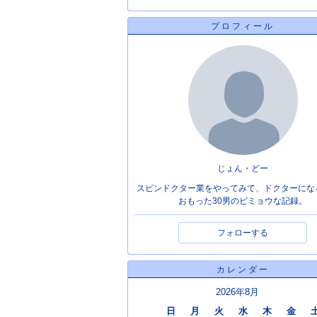
プロフィール
じょん・どー
スピンドクター業をやってみて、ドクターにな
おもった30男のビミョウな記録。
フォローする
カレンダー
2026年8月
日
月
火
水
木
金