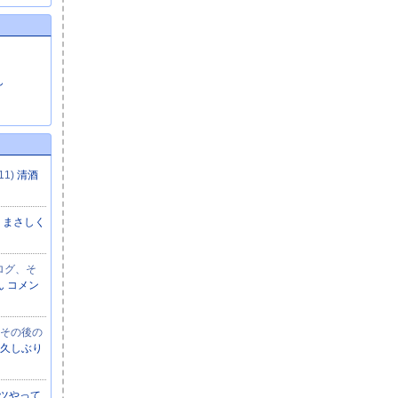
ん
11)
清酒
)
まさしく
ブログ、そ
さん コメン
、その後の
お久しぶり
ツやって