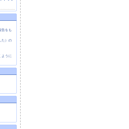
報告をも
した）の
くように