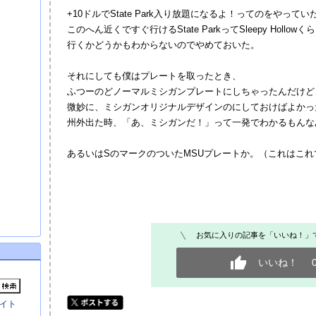
+10ドルでState Park入り放題になるよ！ってのをやって
このへん近くですぐ行けるState ParkってSleepy Hollo
行くかどうかもわからないのでやめておいた。
それにしても僕はプレートを取ったとき、
ふつーのどノーマルミシガンプレートにしちゃったんだけど
微妙に、ミシガンオリジナルデザインのにしておけばよかっ
州外出た時、「あ、ミシガンだ！」って一発でわかるもんな
あるいはSのマークのついたMSUプレートか。（これはこ
お気に入りの記事を「いいね！」
いいね！
イト