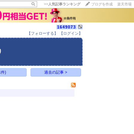
>>
人気記事ランキング
ブログを作成
楽天市場
1649073
【フォローする】
【ログイン】
【毎日開催】
15記事にいいね！で1ポイント
り
10秒滞在
いいね!
--
/
--
件)
過去の記事 >