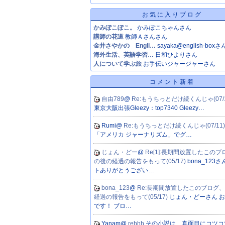
お気に入りブログ
かみぽこぽこ。
かみぽこちゃんさん
講師の花道
教師Ａさんさん
金井さやかの Engli…
sayaka@english-boxさ
海外生活、英語学習…
日和ひよりさん
人について学ぶ旅
お手伝いジャージャーさん
コメント新着
自由789
@
Re:もうちっとだけ続くんじゃ(07/
東京大阪出張Gleezy：top7340 Gleezy…
Rumi@
Re:もうちっとだけ続くんじゃ(07/11
「アメリカ ジャーナリズム」でグ…
じょん・どー
@
Re[1]:長期間放置したこの
の後の経過の報告をもって(05/17)
bona_123
トありがとうござい…
bona_123
@
Re:長期間放置したこのブログ
経過の報告をもって(05/17)
じょん・どーさん 
です！ ブロ…
Yanam@
rehhh
その小説は、真面目にコツコ