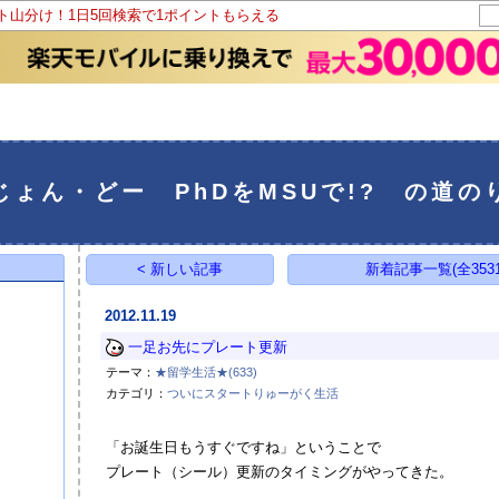
ント山分け！1日5回検索で1ポイントもらえる
じょん・どー PhDをMSUで!? の道の
< 新しい記事
新着記事一覧(全3531
2012.11.19
一足お先にプレート更新
テーマ：
★留学生活★(633)
カテゴリ：
ついにスタートりゅーがく生活
「お誕生日もうすぐですね」ということで
プレート（シール）更新のタイミングがやってきた。