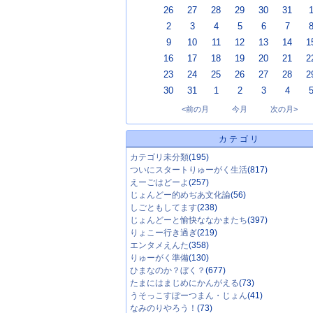
26
27
28
29
30
31
2
3
4
5
6
7
9
10
11
12
13
14
1
16
17
18
19
20
21
2
23
24
25
26
27
28
2
30
31
1
2
3
4
<前の月
今月
次の月>
カテゴリ
カテゴリ未分類
(195)
ついにスタートりゅーがく生活
(817)
えーごはどーよ
(257)
じょんどー的めぢあ文化論
(56)
しごともしてます
(238)
じょんどーと愉快ななかまたち
(397)
りょこー行き過ぎ
(219)
エンタメえんた
(358)
りゅーがく準備
(130)
ひまなのか？ぼく？
(677)
たまにはまじめにかんがえる
(73)
うそっこすぽーつまん・じょん
(41)
なみのりやろう！
(73)