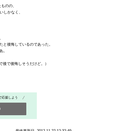
いたものの、
wくらいしかなく、
、
たと後悔しているのであった。
あ。
れで後で後悔しそうだけど。）
で応援しよう
0
最終更新日 2012.11.22 12:32:49