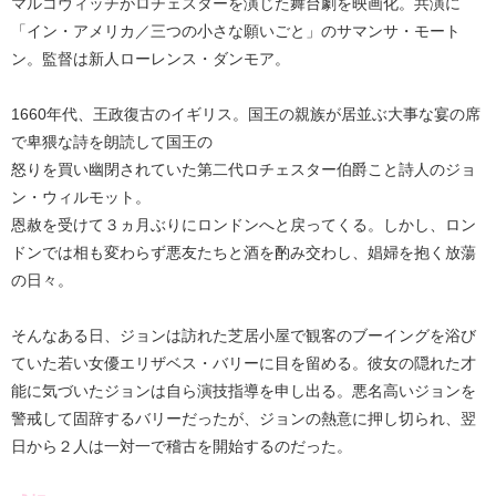
マルコヴィッチがロチェスターを演じた舞台劇を映画化。共演に
「イン・アメリカ／三つの小さな願いごと」のサマンサ・モート
ン。監督は新人ローレンス・ダンモア。
1660年代、王政復古のイギリス。国王の親族が居並ぶ大事な宴の席
で卑猥な詩を朗読して国王の
怒りを買い幽閉されていた第二代ロチェスター伯爵こと詩人のジョ
ン・ウィルモット。
恩赦を受けて３ヵ月ぶりにロンドンへと戻ってくる。しかし、ロン
ドンでは相も変わらず悪友たちと酒を酌み交わし、娼婦を抱く放蕩
の日々。
そんなある日、ジョンは訪れた芝居小屋で観客のブーイングを浴び
ていた若い女優エリザベス・バリーに目を留める。彼女の隠れた才
能に気づいたジョンは自ら演技指導を申し出る。悪名高いジョンを
警戒して固辞するバリーだったが、ジョンの熱意に押し切られ、翌
日から２人は一対一で稽古を開始するのだった。