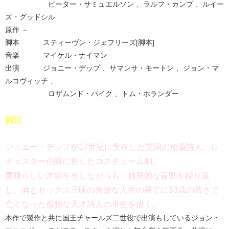
ピーター・サミュエルソン 、ラルフ・カンプ 、ルイー
ズ・グッドシル
原作 －
脚本 スティーヴン・ジェフリーズ[脚本]
音楽 マイケル・ナイマン
出演 ジョニー・デップ 、サマンサ・モートン 、ジョン・マ
ルコヴィッチ 、
ロザムンド・パイク 、トム・ホランダー
解説
ジョニー・デップが17世紀に実在した英国の放蕩詩人、ロ
チェスター伯爵に扮したコスチューム劇。
素晴らしい才能を有しながらも、挑発的な言動を繰り返
し、酒とセックス三昧の奔放な人生の果てに33歳の若さで
亡くなった孤独な天才詩人の半生を描く。
本作で製作と共に国王チャールズ二世役で出演もしているジョン・