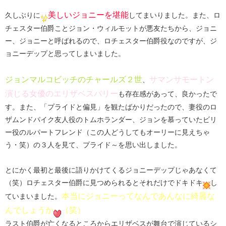
美しいジョニーを堪能
久しぶりに
してまいりました。また、ロ
チェスター伯爵ことジョン・ウィルモットが悪友たちから、ジョニ
ー、ジョニーと呼ばれるので、ロチェスター伯爵役なのですが、ジ
ョニーデップと思ってしまいました。
ジョンマルコビッチのチャールズ２世
サマンサモートン
、
演じる女優のエリザベスバリー
も存在感があって、良かったで
す。また、「プライドと偏見」を観たばかりだったので、妻役のロ
ザムンドパイク友人役のトムホランダー、ジョンを慕っていたビリ
ー役のルパートフレンド（この人どうしてもオーリーに見えちゃ
う・笑）の３人を見て、プライド～を思い出しました。
とにかく最初と最後に語りかけてくるジョニーデップじゃあなくて
（笑）ロチェスター伯爵に見つめられるとそれだけでドキドキ
し
本当にジョニーってなんであんなに綺麗な
ていまいました。
んでしょうか
（笑）
ラスト伯爵が亡くなるところからエリザベスが舞台で演じているシ