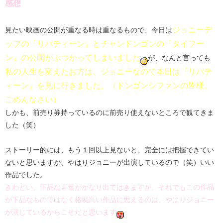
感想
ジョニーデ
見たい映画の公開が重なる時は重なるもので、今日は
ップの『リバティーン』とチャンドンゴンの『タイフー
ン』の公開がぶつかってしまいました
が、なんと言っても
私の人生を変えたお方は、ジョニーなので本日は『リバテ
ィーン』を見に行きました。（ドンゴンシファンの皆様、
ごめんなさい）
しかも、前売り券持っているのに前売り使えないところで観てきま
した（笑）
ストーリー的には、もう１回以上見ないと、完全には把握できてい
ないと思いますが、やはりジョニーが出演しているので（笑）いい
作品でした。
きわどい、下品な言葉がかなり出てはきますが、それでもこの作品
が下品なものではなく格調高い作品に思えるのは、やはりジョニー
が演じているからこそだと思います