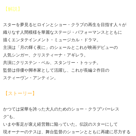
【解説】
スターを夢見るヒロインとショー・クラブの再生を目指す人々が
織りなす人間模様を華麗なステージ・パフォーマンスとともに
描くエンタテインメント・ミュージカル・ドラマ。
主演は「月の輝く夜に」のシェールとこれが映画デビューの
人気シンガー、クリスティーナ・アギレラ。
共演にクリステン・ベル、スタンリー・トゥッチ。
監督は俳優や脚本家として活躍し、これが長編２作目の
スティーヴン・アンティン。
【ストーリー】
かつては栄華を誇った大人のためのショー・クラブ“バーレス
ク”も、
いまや客足が衰え経営難に陥っていた。伝説のスターにして
現オーナーのテスは、舞台監督のショーンとともに再建に尽力する