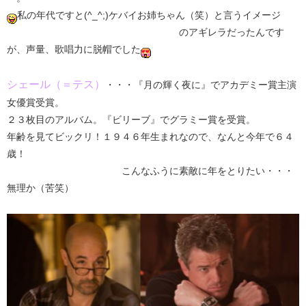
私の年代ですと(^_^;)ケバイお姉ちゃん（笑）と言うイメージ
のアギレラだったんです
が、声量、歌唱力に脱帽でした
シェール（＝テス）
・・・『月の輝く夜に』でアカデミー賞主演
女優賞受賞。
２３枚目のアルバム。『ビリーブ』でグラミー賞を受賞。
年齢を見てビックリ！１９４６年生まれなので、なんと今年で６４
歳！
こんなふうに素敵に年をとりたい・・・
無理か（苦笑）