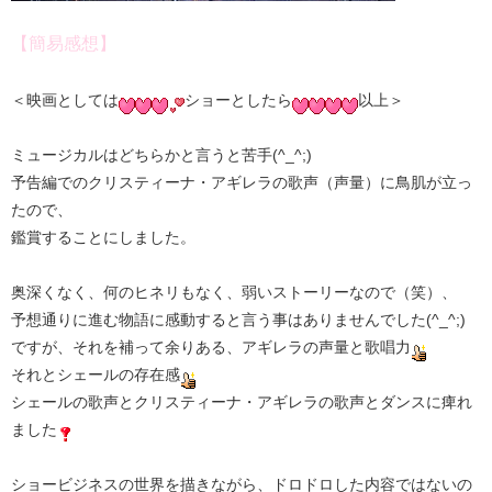
【簡易感想】
＜映画としては
ショーとしたら
以上＞
ミュージカルはどちらかと言うと苦手(^_^;)
予告編でのクリスティーナ・アギレラの歌声（声量）に鳥肌が立っ
たので、
鑑賞することにしました。
奥深くなく、何のヒネリもなく、弱いストーリーなので（笑）、
予想通りに進む物語に感動すると言う事はありませんでした(^_^;)
ですが、それを補って余りある、アギレラの声量と歌唱力
それとシェールの存在感
シェールの歌声とクリスティーナ・アギレラの歌声とダンスに痺れ
ました
ショービジネスの世界を描きながら、ドロドロした内容ではないの