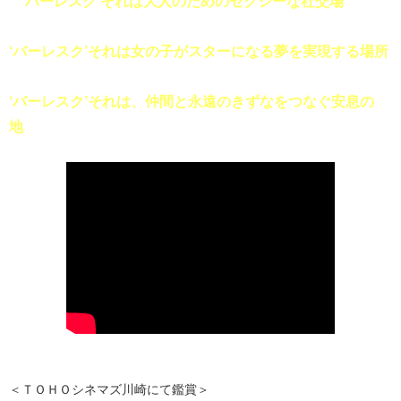
‘バーレスク’それは大人のためのセクシーな社交場
‘バーレスク’それは女の子がスターになる夢を実現する場所
‘バーレスク’それは、仲間と永遠のきずなをつなぐ安息の
地
＜ＴＯＨＯシネマズ川崎にて鑑賞＞