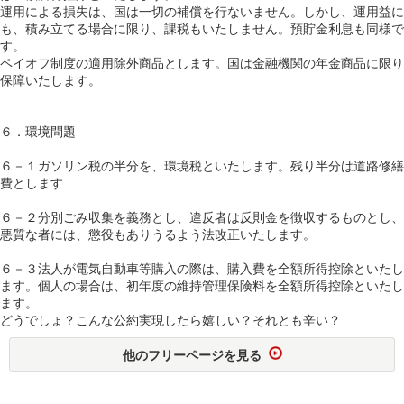
運用による損失は、国は一切の補償を行ないません。しかし、運用益に
も、積み立てる場合に限り、課税もいたしません。預貯金利息も同様で
す。
ペイオフ制度の適用除外商品とします。国は金融機関の年金商品に限り
保障いたします。
６．環境問題
６－１ガソリン税の半分を、環境税といたします。残り半分は道路修繕
費とします
６－２分別ごみ収集を義務とし、違反者は反則金を徴収するものとし、
悪質な者には、懲役もありうるよう法改正いたします。
６－３法人が電気自動車等購入の際は、購入費を全額所得控除といたし
ます。個人の場合は、初年度の維持管理保険料を全額所得控除といたし
ます。
どうでしょ？こんな公約実現したら嬉しい？それとも辛い？
他のフリーページを見る