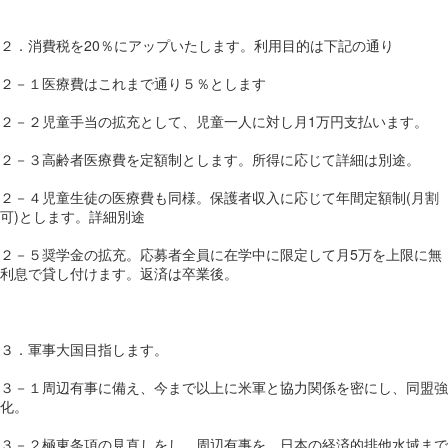
２．消費税を20％にアップいたします。利用目的は下記の通り
２－１医療費はこれまで通り５％とします
２－２児童手当の拡充として、児童一人に対し月1万円支払います。
２－３高齢者医療費を定額制とします。所得に応じて詳細は別途。
２－４児童生徒の医療費も同様。保護者収入に応じて年間定額制(月割
可)とします。詳細別途
２－５奨学金の拡充。応募者全員に在学中に限定して月5万を上限に無
利息で貸し付けます。返済は卒業後。
３．軍事大国目指します。
３－１周辺有事に備え、今まで以上に米軍と協力関係を密にし、同盟強
化。
３－２極東条項の見直しをし、周辺有事を、日本の経済的排他水域まで