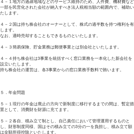
４－１地方の過疎地域などのサービス維持のため、人件費、機材費など
一部を民営化された会社が納入すべき法人税相当額の範囲内で、補助い
たします。
４－２国は持ち株会社のオーナーとして、株式の過半数を持つ権利を有
します。
なお、適時売却することもできるものといたします。
４－３簡易保険、貯金業務は郵便事業とは別会社といたします。
４－４持ち株会社は3事業を統括すべく窓口業務を一本化した新会社を
設立いたします。
持ち株会社の運営は、各3事業からの窓口業務手数料で賄います。
５．年金問題
５－１現行の年金は廃止の方向で新制度に移行するまでの間は、暫定措
置として、消費財を財源に充てます。
５－２各自、積み立て制とし、自己責任において管理運用するものと
し、財形制度同様、国はその積み立ての3分の一を負担し、積み立て額
は全額所得控除といたします。