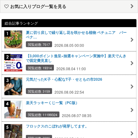
お気に入りブログ一覧を見る
総合記事ランキング
夏に切り戻しで繰り返し花を咲かせる植物 ペチュニア バー
ベナ…
閲覧総数 7517
2026.08.05 00:00
【3,000ポイント進呈×抽選キャンペーン実施中】楽天でんき
で固定費見直し
閲覧総数 19314
2026.08.04 11:00
元気だったK子・心配なT子・せともの市2026
閲覧総数 3159
2026.08.06 22:54
楽天ラッキーくじ一覧（PC版）
閲覧総数 11199324
2026.08.07 08:35
フロックスのこぼれが発芽してます。
閲覧総数 3086