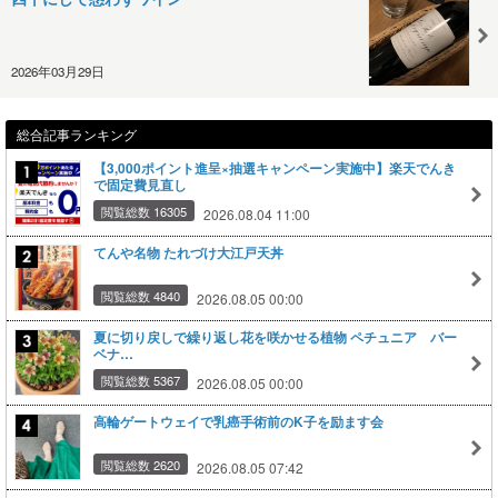
2026年03月29日
総合記事ランキング
【3,000ポイント進呈×抽選キャンペーン実施中】楽天でんき
で固定費見直し
閲覧総数 16305
2026.08.04 11:00
てんや名物 たれづけ大江戸天丼
閲覧総数 4840
2026.08.05 00:00
夏に切り戻しで繰り返し花を咲かせる植物 ペチュニア バー
ベナ…
閲覧総数 5367
2026.08.05 00:00
高輪ゲートウェイで乳癌手術前のK子を励ます会
閲覧総数 2620
2026.08.05 07:42