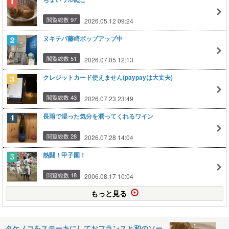
閲覧総数 97
2026.05.12 09:24
ヌキテパ藤崎ポップアップ中
閲覧総数 51
2026.07.05 12:13
クレジットカード使えません(paypayは大丈夫)
閲覧総数 43
2026.07.23 23:49
長雨で湿った気分を潤ってくれるワイン
閲覧総数 28
2026.07.28 14:04
熱闘！甲子園！
閲覧総数 18
2006.08.17 10:04
もっと見る
タケノコをステーキにしておフランスと和のソー