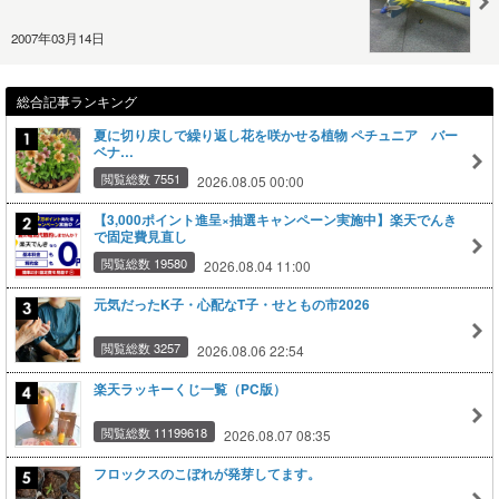
2007年03月14日
総合記事ランキング
夏に切り戻しで繰り返し花を咲かせる植物 ペチュニア バー
ベナ…
閲覧総数 7551
2026.08.05 00:00
【3,000ポイント進呈×抽選キャンペーン実施中】楽天でんき
で固定費見直し
閲覧総数 19580
2026.08.04 11:00
元気だったK子・心配なT子・せともの市2026
閲覧総数 3257
2026.08.06 22:54
楽天ラッキーくじ一覧（PC版）
閲覧総数 11199618
2026.08.07 08:35
フロックスのこぼれが発芽してます。