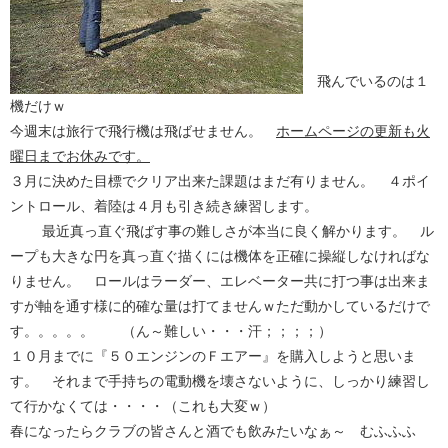
飛んでいるのは１
機だけｗ
今週末は旅行で飛行機は飛ばせません。
ホームページの更新も火
曜日までお休みです。
３月に決めた目標でクリア出来た課題はまだ有りません。 ４ポイ
ントロール、着陸は４月も引き続き練習します。
最近真っ直ぐ飛ばす事の難しさが本当に良く解かります。 ル
ープも大きな円を真っ直ぐ描くには機体を正確に操縦しなければな
りません。 ロールはラーダー、エレベーター共に打つ事は出来ま
すが軸を通す様に的確な量は打てませんｗただ動かしているだけで
す。。。。。 （ん～難しい・・・汗；；；；）
１０月までに『５０エンジンのＦエアー』を購入しようと思いま
す。 それまで手持ちの電動機を壊さないように、しっかり練習し
て行かなくては・・・・（これも大変ｗ）
春になったらクラブの皆さんと酒でも飲みたいなぁ～ むふふふ