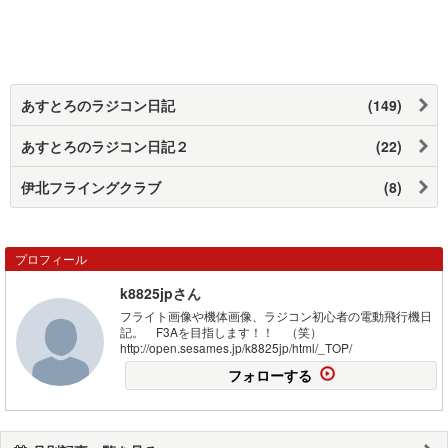
あすとろのラジコン日記
(149)
あすとろのラジコン日記２
(22)
伊北フライングクラブ
(8)
プロフィール
k8825jpさん
フライト画像や機体画像、ラジコン初心者の電動飛行機日
記。 F3Aを目指します！！ （笑）
http://open.sesames.jp/k8825jp/html/_TOP/
フォローする