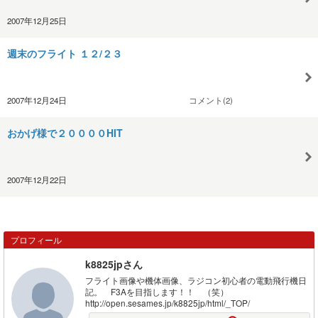
2007年12月25日
週末のフライト １２/２３
2007年12月24日
コメント(2)
おかげ様で２００００HIT
2007年12月22日
プロフィール
k8825jpさん
フライト画像や機体画像、ラジコン初心者の電動飛行機日
記。 F3Aを目指します！！ （笑）
http://open.sesames.jp/k8825jp/html/_TOP/