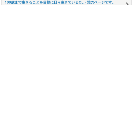
100歳まで生きることを目標に日々生きているOL・雅のページです。
雅の日記～お気楽生活をめざして
ヨーキー モアナの茅ヶ崎生活 ブログへようこそ
ヨーキーモアナ 地域猫クロちゃんの茅ヶ崎生活
このページの上に戻る
メニュー
新規登録
日記を書く
公式X
公式facebook
サービストップ
ブログランキング
記事ランキング
ジャンル一覧