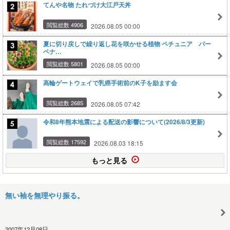
てんや名物 たれづけ大江戸天丼
閲覧総数 4906
2026.08.05 00:00
夏に切り戻しで繰り返し花を咲かせる植物 ペチュニア バー
ベナ…
閲覧総数 5801
2026.08.05 00:00
高輪ゲートウェイで乳癌手術前のK子を励ます会
閲覧総数 2685
2026.08.05 07:42
令和8年熊本地震による配送の影響について(2026/8/3更新)
閲覧総数 17592
2026.08.03 18:15
もっと見る
無い袖を無理やり振る。
2007年12月08日