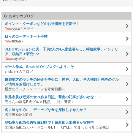
おすすめブログ
ポイント・クーポンなどのお得情報を更新中！
New
rocca＊六花＊
日々のコーディネート手帖
New
andwalk.
3LDKマンションに夫、子供2人の4人家族暮らし。時短家事、インテリ
ア、収納日々研究中♪
New
maya502
ゲーム作成、Shuichi-Yのブログへようこそ
shuichi-Yのブログ
播磨地方のランチの紹介を中心に、神戸、大阪、その他旅行先等のグル
メ情報をお届けします。
播磨のランチ～スイーツも守備範囲～
釧路市及び近郊の食べ歩き日記、蕎麦の記事が多いかな・・
亮さんの釧路B級グルメ日記。（特に蕎麦）
名古屋を中心に、ディープな食を探検しませんか？
名古屋B食倶楽部
非効率な配当金再投資戦略でも資産拡大出来るか実験中
米国超高配当カバードコールETF「QYLD」でまったり配当金生活