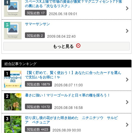
スペースX上場で市場の資金が激変？マグニフィセント7下落
の裏にある「次なるリスク」
閲覧総数 17
2026.06.18 09:01
サマーサンサン
閲覧総数 2
2009.08.04 22:40
もっと見る
総合記事ランキング
【賢く貯めて、賢く使おう！】あなたに合ったカードを選ん
で支払いをお得に！✨
閲覧総数 18879
2026.08.07 11:00
暑さに強い！マリーゴールドと日々草の種を採ろう！
閲覧総数 10172
2026.08.08 16:58
切り戻し後の花がまた咲き始めた ニチニチソウ サルビ
ア ペチュニア
閲覧総数 4423
2026.08.09 00:00