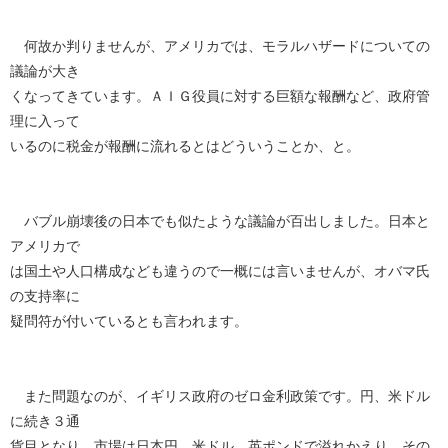
何故か判りませんが、アメリカでは、モラルハザードについての
議論が大き
くなってきています。ＡＩＧ役員に対する巨額な報酬など、政府管
理に入って
いるのに税金が報酬に流れるとはどういうことか、と。
バブル崩壊後の日本でも似たような議論が百出しました。日本と
アメリカで
は国土や人口構成なども違うので一概には言いませんが、オバマ氏
の支持率に
疑問符が付いているとも言われます。
また問題なのが、イギリス政府のゼロ金利政策です。円、米ドル
に続き３通
貨目となり、市場は日本円、米ドル、英ポンドで溢れかえり、その