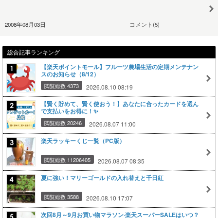
2008年08月03日
コメント(5)
総合記事ランキング
【楽天ポイントモール】フルーツ農場生活の定期メンテナン
スのお知らせ（8/12）
閲覧総数 4373
2026.08.10 08:19
【賢く貯めて、賢く使おう！】あなたに合ったカードを選ん
で支払いをお得に！✨
閲覧総数 20246
2026.08.07 11:00
楽天ラッキーくじ一覧（PC版）
閲覧総数 11206405
2026.08.07 08:35
夏に強い！マリーゴールドの入れ替えと千日紅
閲覧総数 3588
2026.08.10 17:07
次回8月～9月お買い物マラソン·楽天スーパーSALEはいつ？