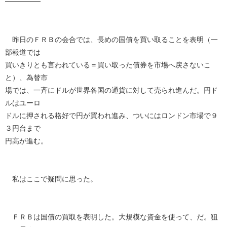
━━━━━
昨日のＦＲＢの会合では、長めの国債を買い取ることを表明（一
部報道では
買いきりとも言われている＝買い取った債券を市場へ戻さないこ
と）、為替市
場では、一斉にドルが世界各国の通貨に対して売られ進んだ。円ド
ルはユーロ
ドルに押される格好で円が買われ進み、ついにはロンドン市場で９
３円台まで
円高が進む。
私はここで疑問に思った。
ＦＲＢは国債の買取を表明した。大規模な資金を使って、だ。狙