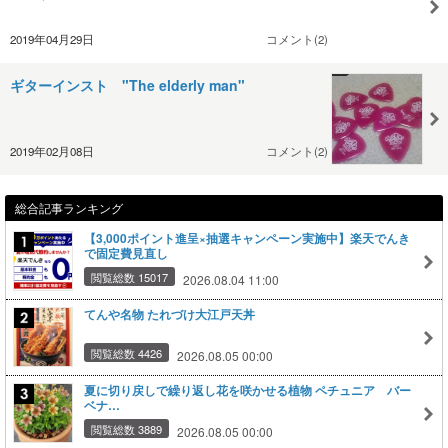
2019年04月29日
コメント(2)
ギターインスト "The elderly man"
2019年02月08日
コメント(2)
総合記事ランキング
【3,000ポイント進呈×抽選キャンペーン実施中】楽天でんき
で固定費見直し
閲覧総数 15017
2026.08.04 11:00
てんや名物 たれづけ大江戸天丼
閲覧総数 4426
2026.08.05 00:00
夏に切り戻しで繰り返し花を咲かせる植物 ペチュニア バー
ベナ…
閲覧総数 3889
2026.08.05 00:00