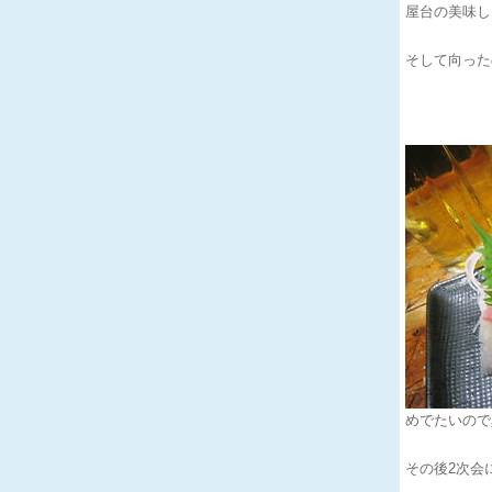
屋台の美味し
そして向ったの
めでたいので真
その後2次会