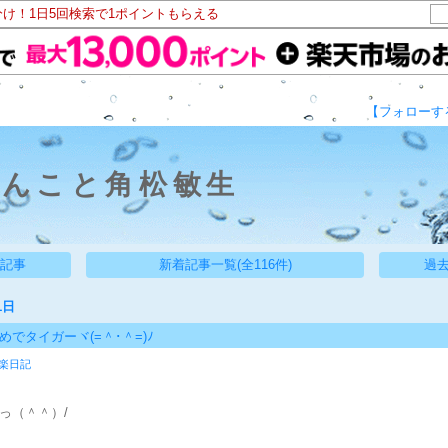
分け！1日5回検索で1ポイントもらえる
【フォローす
ゃんこと角松敏生
い記事
新着記事一覧(全116件)
過去
1日
でタイガーヾ(=＾･＾=)ﾉ
楽日記
っ（＾＾）/