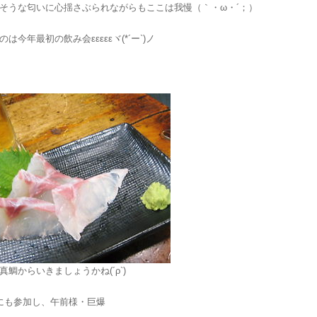
そうな匂いに心揺さぶられながらもここは我慢（｀・ω・´；）
は今年最初の飲み会εεεεεヾ(*´ー`)ノ
鯛からいきましょうかね(´ρ`)
にも参加し、午前様・巨爆