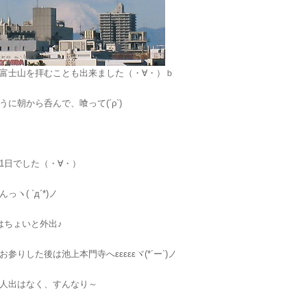
富士山を拝むことも出来ました（・∀・）ｂ
に朝から呑んで、喰って(´ρ`)
1日でした（・∀・）
ヽ( `д´*)ノ
はちょいと外出♪
参りした後は池上本門寺へεεεεεヾ(*´ー`)ノ
人出はなく、すんなり～