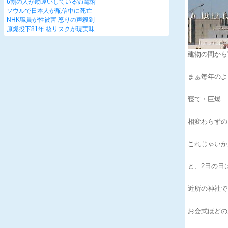
6割の人が勘違いしている節電術
ソウルで日本人が配信中に死亡
NHK職員が性被害 怒りの声殺到
原爆投下81年 核リスクが現実味
建物の間から
まぁ毎年のよう
寝て・巨爆
相変わらずの
これじゃいかんっ
と、2日の日
近所の神社でお
お会式ほどの