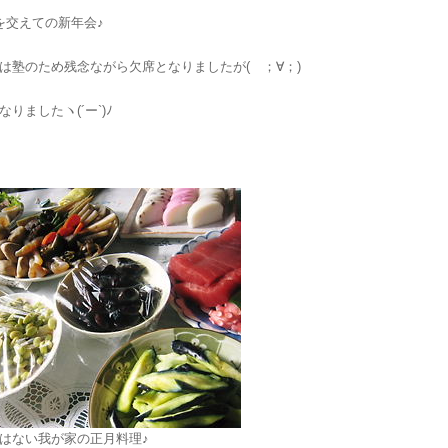
を交えての新年会♪
は塾のため残念ながら欠席となりましたが( ；∀；)
りましたヽ(´ー`)ﾉ
はない我が家の正月料理♪