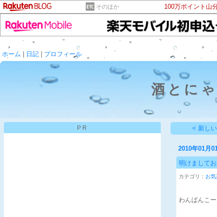
100万ポイント山
そのほか
ホーム
|
日記
|
プロフィール
酒とに
PR
< 新し
2010年01月0
明けましておめ
カテゴリ：
お気
わんばんこー