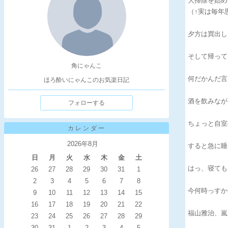
大掃除を始め
（↑実は毎年
夕方は買出しにε
そして帰ってく
角にゃんこ
何だかんだ言
ほろ酔いにゃんこのお気楽日記
酒を飲みなが
フォローする
ちょっと自室
カレンダー
2026年8月
すると急に睡
日
月
火
水
木
金
土
はっ、寝てもうた
26
27
28
29
30
31
1
2
3
4
5
6
7
8
今何時っすか(
9
10
11
12
13
14
15
16
17
18
19
20
21
22
福山雅治、嵐、
23
24
25
26
27
28
29
30
31
1
2
3
4
5