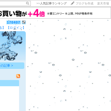
>>
人気記事ランキング
ブログを作成
楽天市場
170407
る】
【ログイン】
【毎日開催】
15記事にいいね！で1ポイント
10秒滞在
いいね!
--
/
--
の記事 >