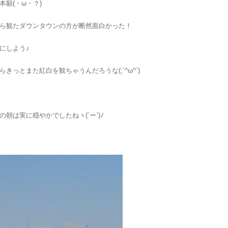
本願(・ω・？)
ら観たダウンタウンの方が断然面白かった！
にしよう♪
きっとまた紅白を観ちゃうんだろうな(;´^ω^`)ゞ
の朝は実に穏やかでしたねヽ(´ー`)ﾉ