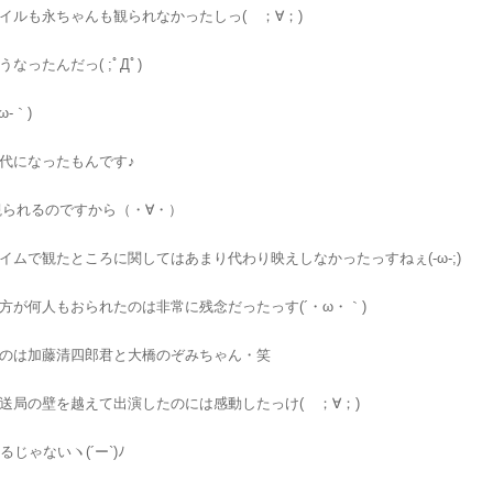
イルも永ちゃんも観られなかったしっ( ；∀；)
なったんだっ( ;ﾟДﾟ)
ω-｀)
代になったもんです♪
eで観られるのですから（・∀・）
イムで観たところに関してはあまり代わり映えしなかったっすねぇ(-ω-;)
方が何人もおられたのは非常に残念だったっす(´・ω・｀)
のは加藤清四郎君と大橋のぞみちゃん・笑
送局の壁を越えて出演したのには感動したっけ( ；∀；)
るじゃないヽ(´ー`)ﾉ