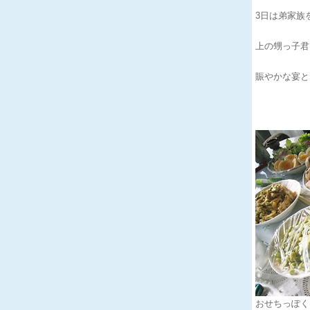
3日は弟家族
上の甥っ子君
賑やかな宴とな
おせちっぽく