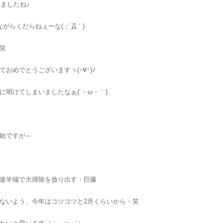
けましたね♪
ながらくだらねぇーな(；´Д｀)
笑
ておめでとうございますヽ(･∀･)ﾉ
に明けてしまいましたなぁ(´・ω・｀)
始ですが～
途半端で大掃除を放り出す・巨爆
ないよう、今年はコツコツと2月くらいから・笑