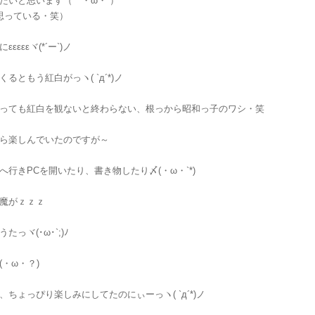
たいと思います（｀・ω・´）ゝ
思っている・笑）
εεεεヾ(*´ー`)ノ
るともう紅白がっヽ( `д´*)ノ
っても紅白を観ないと終わらない、根っから昭和っ子のワシ・笑
ら楽しんでいたのですが～
へ行きPCを開いたり、書き物したり〆(・ω・`*)
魔がｚｚｚ
っヾ(･ω･`;)ﾉ
・ω・？)
ちょっぴり楽しみにしてたのにぃーっヽ( `д´*)ノ