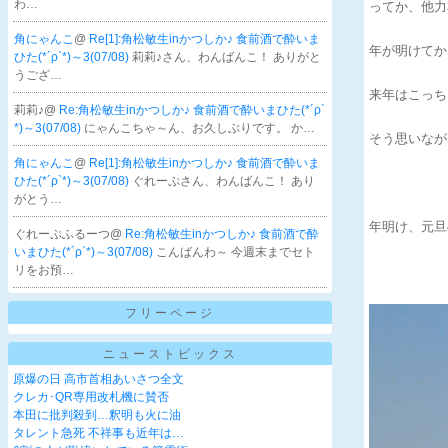
わ…
ってか、他力
角にゃんこ
@
Re[1]:角松敏生inかつしか♪ 食前酒で酔いま
年が明けてか
ひた(*´ρ`*)～3(07/08)
莉莉♪さん、わんばんこ！ ありがと
うござ…
来年はこっち
莉莉♪@
Re:角松敏生inかつしか♪ 食前酒で酔いまひた(*´ρ`
*)～3(07/08)
にゃんこちゃ～ん、お久しぶりです。 か…
そう思いながら
角にゃんこ
@
Re[1]:角松敏生inかつしか♪ 食前酒で酔いま
ひた(*´ρ`*)～3(07/08)
ぐれーぷさん、わんばんこ！ あり
がとう…
年明け、元旦
ぐれーぷふるーつ@
Re:角松敏生inかつしか♪ 食前酒で酔
いまひた(*´ρ`*)～3(07/08)
こんばんわ～ 今週末までセト
リをお預…
フリーページ
ニューストピックス
原爆の日 高市首相あいさつ全文
クレカ･QR専用改札機に賛否
本田に批判殺到…釈明も火に油
タレント急死 不祥事も近年は…