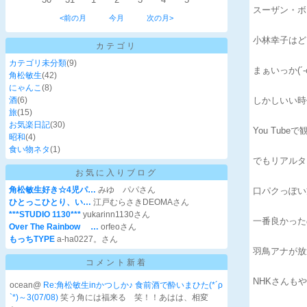
スーザン・ボ
<前の月
今月
次の月>
小林幸子はどう
カテゴリ
カテゴリ未分類
(9)
まぁいっか(´-
角松敏生
(42)
にゃんこ
(8)
酒
(6)
しかしいい時
旅
(15)
お気楽日記
(30)
You Tub
昭和
(4)
食い物ネタ
(1)
でもリアルタ
お気に入りブログ
角松敏生好き☆4児パ…
みゆ パパさん
口パクっぽい
ひとっこひとり、い…
江戸むらさきDEOMAさん
***STUDIO 1130***
yukarinn1130さん
一番良かった
Over The Rainbow …
orfeoさん
もっちTYPE
a-ha0227。さん
羽鳥アナが放
コメント新着
NHKさんもや
ocean@
Re:角松敏生inかつしか♪ 食前酒で酔いまひた(*´ρ
`*)～3(07/08)
笑う角には福来る 笑！！あはは、相変