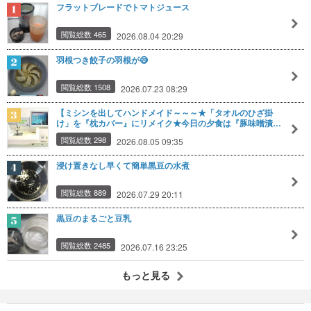
フラットブレードでトマトジュース
閲覧総数 465
2026.08.04 20:29
羽根つき餃子の羽根が😅
閲覧総数 1508
2026.07.23 08:29
【ミシンを出してハンドメイド～～～★「タオルのひざ掛
け」を『枕カバー』にリメイク★今日の夕食は『豚味噌漬…
閲覧総数 298
2026.08.05 09:35
浸け置きなし早くて簡単黒豆の水煮
閲覧総数 889
2026.07.29 20:11
黒豆のまるごと豆乳
閲覧総数 2485
2026.07.16 23:25
もっと見る