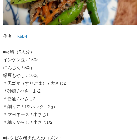
作者：
k5b4
■材料（5人分）
インゲン豆 / 150g
にんじん / 50g
緑豆もやし / 100g
＊黒ゴマ（すりごま） / 大さじ2
＊砂糖 / 小さじ1~2
＊醤油 / 小さじ2
＊削り節 / 1/2パック（2g）
＊マヨネーズ / 小さじ1
＊練りからし / 小さじ1/2
■レシピを考えた人のコメント