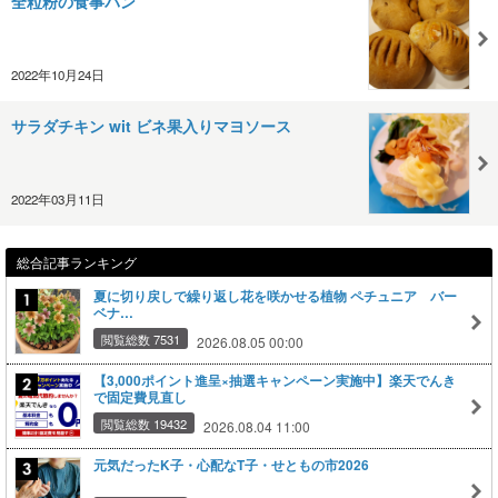
全粒粉の食事パン
2022年10月24日
サラダチキン wit ビネ果入りマヨソース
2022年03月11日
総合記事ランキング
夏に切り戻しで繰り返し花を咲かせる植物 ペチュニア バー
ベナ…
閲覧総数 7531
2026.08.05 00:00
【3,000ポイント進呈×抽選キャンペーン実施中】楽天でんき
で固定費見直し
閲覧総数 19432
2026.08.04 11:00
元気だったK子・心配なT子・せともの市2026