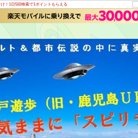
分け！1日5回検索で1ポイントもらえる