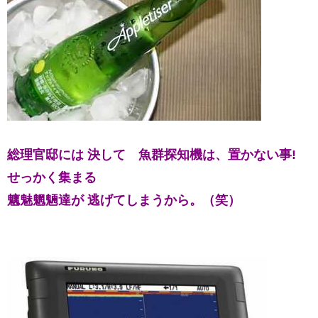
総理官邸には 決して
魚群探知機は、置かない事!
せっかく集まる
魑魅魍魎達が 逃げてしまうから。（笑）