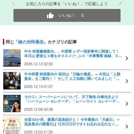
お気に入りの記事を「いいね！」で応援しよう
いいね！
0
同じ「
綾の光時通信
」カテゴリの記事
中今 特選書籍案内。。中国軍 レザー照射事件に関連して！
本日は 硬派な３冊をオススメ (^_-)-☆「外事警察 秘録、ス…
2025.12.12 02:50
中今特選 映画案内の 前回は「日輪の遺産」→ 今回は「人類
資金」をご案内！！ そして 人工知能に聞いてみました「…
2025.12.10 01:57
その２）スーパームーンについて、天下御免 白峰先生より
「ハーフムーン セレナーデ」「ムーンライト セレナーデ…
2025.12.08 02:38
全国 62か所。厳選の温泉紹介と！ 今年最後の「天赦日」＝
温泉風水の開運日は 12月◎◎日です♪ お忘れお忘れなく…
2025.12.02 21:20