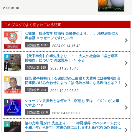
2022.01.10
このブログでよく読まれている記事
弘観道、観令玄学 指南役 白峰先生より、、、地球維新◎天
声会議 メッセージです(^_-)-☆
閲覧総数 1037
2024.09.14 15:42
【天下御免】白峰先生より・・・ 大人の社会学「塩と煙草
博物館」について 再認識を！ (^_-)-☆
閲覧総数 889
2025.11.28 15:40
自民 過半数割れ！石破総理の三白眼と大震災には要警戒‼ 合
従連衡の組み合わせによっては 危険水域になる理由とは？？
閲覧総数 764
2024.10.29 05:52
シューマン共振数とは何か？ 瞑想も 実は 「〇〇」が 大事
ですよ(^^)/
閲覧総数 2216
2018.04.06 02:07
綾の光時 君が代!先生より・・・禅羅感得! のペンネームにて
令和元年から5年! 本来の銘に戻します♪ 新作DVDの 最終ご
案内です!(^^)!