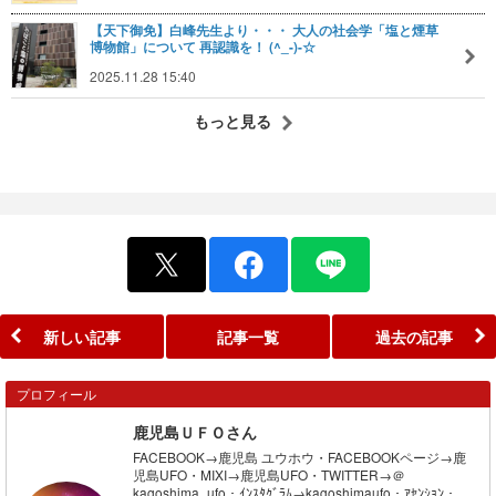
【天下御免】白峰先生より・・・ 大人の社会学「塩と煙草
博物館」について 再認識を！ (^_-)-☆
2025.11.28 15:40
もっと見る
新しい記事
記事一覧
過去の記事
プロフィール
鹿児島ＵＦＯさん
FACEBOOK→鹿児島 ユウホウ・FACEBOOKページ→鹿
児島UFO・MIXI→鹿児島UFO・TWITTER→＠
kagoshima_ufo・ｲﾝｽﾀｸﾞﾗﾑ→kagoshimaufo・ｱｾﾝｼｮﾝ・