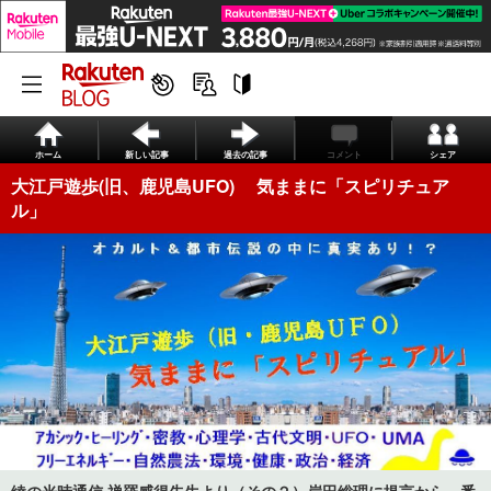
ホーム
新しい記事
過去の記事
コメント
シェア
大江戸遊歩(旧、鹿児島UFO) 気ままに「スピリチュア
ル」
綾の光時通信 禅羅感得先生より（その２）岸田総理に提言から、番