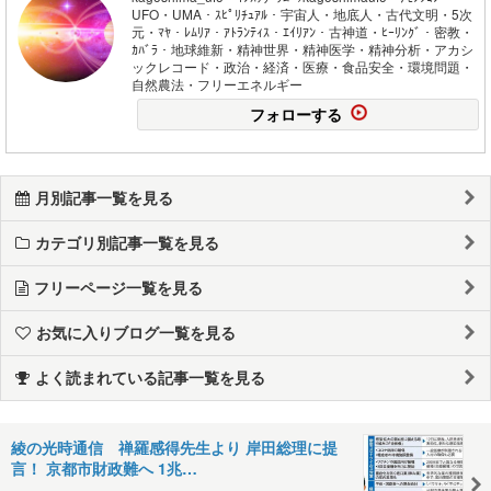
UFO・UMA・ｽﾋﾟﾘﾁｭｱﾙ・宇宙人・地底人・古代文明・5次
元・ﾏﾔ・ﾚﾑﾘｱ・ｱﾄﾗﾝﾃｨｽ・ｴｲﾘｱﾝ・古神道・ﾋｰﾘﾝｸﾞ・密教・
ｶﾊﾞﾗ・地球維新・精神世界・精神医学・精神分析・アカシ
ックレコード・政治・経済・医療・食品安全・環境問題・
自然農法・フリーエネルギー
フォローする
月別記事一覧を見る
カテゴリ別記事一覧を見る
フリーページ一覧を見る
お気に入りブログ一覧を見る
よく読まれている記事一覧を見る
綾の光時通信 禅羅感得先生より 岸田総理に提
言！ 京都市財政難へ 1兆…