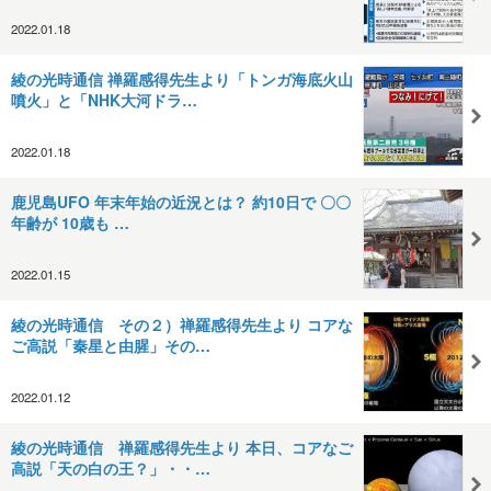
2022.01.18
綾の光時通信 禅羅感得先生より「トンガ海底火山
噴火」と「NHK大河ドラ…
2022.01.18
鹿児島UFO 年末年始の近況とは？ 約10日で 〇〇
年齢が 10歳も …
2022.01.15
綾の光時通信 その２）禅羅感得先生より コアな
ご高説「秦星と由腥」その…
2022.01.12
綾の光時通信 禅羅感得先生より 本日、コアなご
高説「天の白の王？」・・…