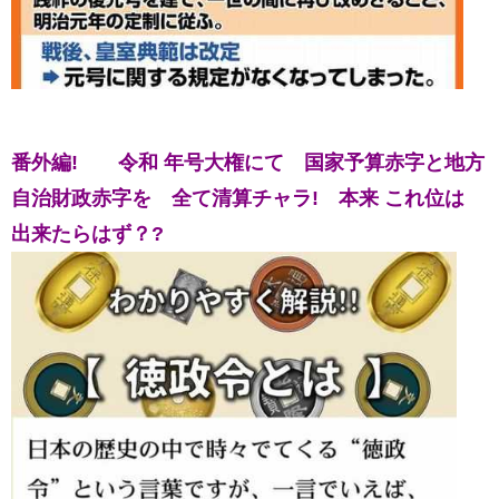
番外編!
令和 年号大権にて
国家予算赤字と地方
自治財政赤字を
全て清算チャラ! 本来
これ位は
出来たらはず？?