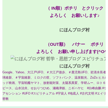
（ IN順）ポチリ とクリック
よろしく お願いします♪
にほんブログ村
（OUT順） バナー ポチリ
よろしく お願い申し上げます(^O^
にほんブログ村
Google、Yahoo、大江戸UFO、＃大江戸遊歩、＃鹿児島UFO、岩清水
球維新、＃宇宙維新、ミロクの世、ソフトバンク、温泉観光、ZoZo.ヒカ
ッド映画、宇宙戦艦ヤマト、放射能対策、太陽系異変、学研ムー、ロト６
ピース、山水治夫、せおりつひめ、瀬織津姫、ニギハヤヒ
#白峰由鵬 #ゲ
アセンション #UFO #スピリチュアル #宇宙人 #地底人 #古代文明 #エイリア
密教