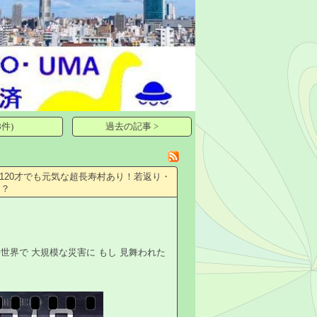
件)
過去の記事 >
120才でも元気な超長寿村あり！若返り・
？？
世界で 大規模な災害に もし 見舞われた