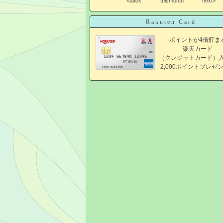
<back
thismonth
next>
Rakuten Card
ポイントが4倍貯ま
楽天カード
（クレジットカード）
2,000ポイントプレゼ