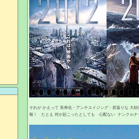
それが かえって 長寿化・アンチエイジング・若返りな 大
報！ たとえ 何が起こったとしても 心配ない ナンクルナイサ