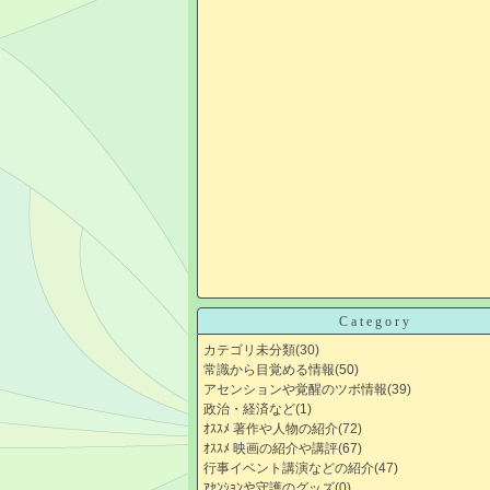
Category
カテゴリ未分類
(30)
常識から目覚める情報
(50)
アセンションや覚醒のツボ情報
(39)
政治・経済など
(1)
ｵｽｽﾒ 著作や人物の紹介
(72)
ｵｽｽﾒ 映画の紹介や講評
(67)
行事イベント講演などの紹介
(47)
ｱｾﾝｼｮﾝや守護のグッズ
(0)