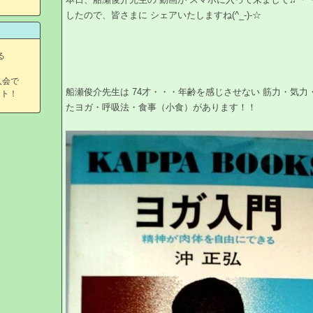
したので、皆さまに シェアいたしますね(^_-)-☆
る
入会で
船瀬俊介先生は 74才・・・年齢を感じさせない 筋力・気
ント！
たヨガ・呼吸法・食事（小食）があります！！