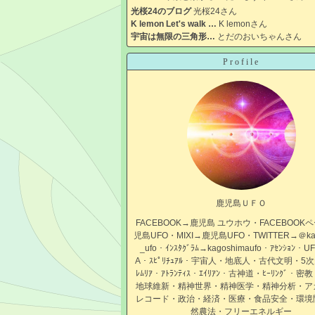
光桜24のブログ
光桜24さん
K lemon Let's walk …
K lemonさん
宇宙は無限の三角形…
とだのおいちゃんさん
Profile
鹿児島ＵＦＯ
FACEBOOK→鹿児島 ユウホウ・FACEBOOK
児島UFO・MIXI→鹿児島UFO・TWITTER→＠kag
_ufo・ｲﾝｽﾀｸﾞﾗﾑ→kagoshimaufo・ｱｾﾝｼｮﾝ・
A・ｽﾋﾟﾘﾁｭｱﾙ・宇宙人・地底人・古代文明・5次
ﾚﾑﾘｱ・ｱﾄﾗﾝﾃｨｽ・ｴｲﾘｱﾝ・古神道・ﾋｰﾘﾝｸﾞ・密教
地球維新・精神世界・精神医学・精神分析・ア
レコード・政治・経済・医療・食品安全・環境
然農法・フリーエネルギー