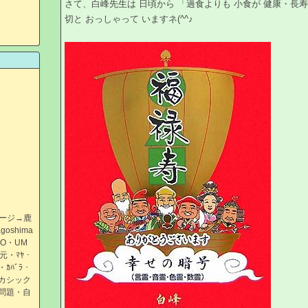
さて、白峰先生は 日頃から 「過食よりも 小食が 健康・長寿
切と おっしゃって いますネ(^^♪
ページ→鹿
oshima
UFO・UM
元・ﾏﾔ・
・ｶﾊﾞﾗ・
カシック
問題・自