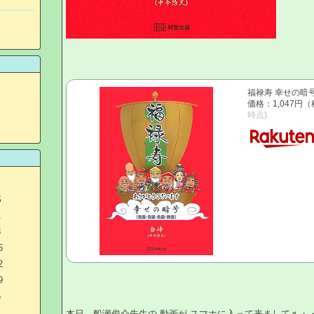
福禄寿 幸せの暗号 
価格：1,047円
時点)
S
1
8
5
2
9
5
本日、船瀬俊介先生の 動画が スマホに入って来まして♬・・