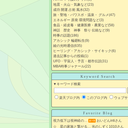
地震・火山・気象など
(23)
成功 開運 占術 風水
(32)
旅・聖地・パワスポ・温泉・ グルメ
(47)
エネルギー 原発 環境問題など
(3)
食品・経皮毒・健康医療・農業など
(58)
神話 歴史 神事 祭り 伝統など
(9)
時事の話題
(186)
アカシック 輪廻転生
(9)
綾の光時通信
(635)
ヒーリング・アカシック・サイキック
(6)
過去記事からの投稿
(1)
UFO・宇宙人・予言・都市伝説
(31)
MBA時事ジャナール
(22)
Keyword Search
▼キーワード検索
楽天ブログ内
このブログ内
ウェブサ
Favorite Blog
視力低下は視神経の…
おいどんintiさん
☆ 星の家族と繋がる…
光のしずく1010さん