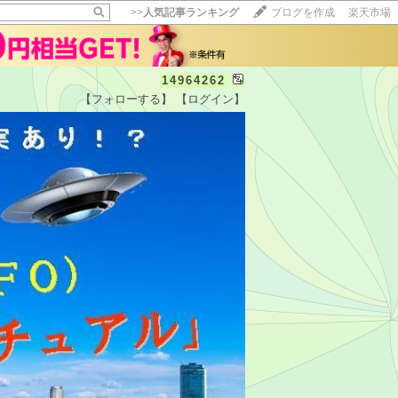
>>
人気記事ランキング
ブログを作成
楽天市場
14964262
【フォローする】
【ログイン】
【毎日開催】
15記事にいいね！で1ポイント
10秒滞在
いいね!
--
/
--