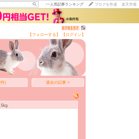
>>
人気記事ランキング
ブログを作成
楽天市場
078157
【フォローする】
【ログイン】
【毎日開催】
15記事にいいね！で1ポイント
10秒滞在
いいね!
--
/
--
件)
過去の記事 >
5kg