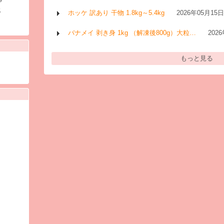
5
ホッケ 訳あり 干物 1.8kg～5.4kg
2026年05月15
バナメイ 剥き身 1kg （解凍後800g）大粒…
202
もっと見る