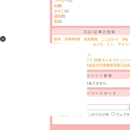
コーヒー
(7)
肉
(6)
きのこ
(1)
寝具
(5)
茶
(2)
日記/記事の投稿
×
新米 令和8年産 高知県産 こしひかり 5kg
50%ポイントバック カイロ ミニ アイリ
マ 240枚入り
【B品訳あり】ブラウス
ルルルン オーラブライト 28枚入り & クレンジ
ギフト 京竹風庵有限会社京竹風庵和洋菓子詰
コメント新着
コメントに書き込みはありません。
キーワードサーチ
▼キーワード検索
楽天ブログ内
このブログ内
ウェブサ