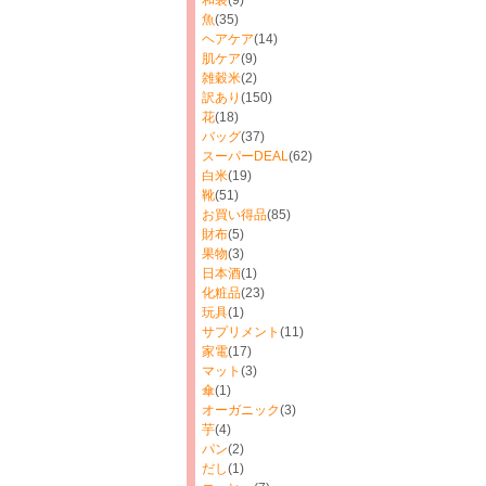
和装
(9)
魚
(35)
ヘアケア
(14)
肌ケア
(9)
雑穀米
(2)
訳あり
(150)
花
(18)
バッグ
(37)
スーパーDEAL
(62)
白米
(19)
靴
(51)
お買い得品
(85)
財布
(5)
果物
(3)
日本酒
(1)
化粧品
(23)
玩具
(1)
サプリメント
(11)
家電
(17)
マット
(3)
傘
(1)
オーガニック
(3)
芋
(4)
パン
(2)
だし
(1)