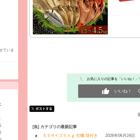
せていま
お気に入りの記事を「いいね！」
いいね！
土
1
8
5
[魚] カテゴリの最新記事
2
ＳＳサイズ５ｋｇ 牡蠣 殻付き
2026年06月24日
9