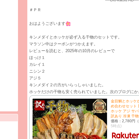
​＃ＰＲ
おはようございます
キンメダイとホッケが必ず入る干物のセットです。
マラソン中はクーポンがつかえます。
レビューを読むと、2025年の10月のレビューで
ほっけ１
カレイ１
ニシン２
アジ５
キンメダイ２の方がいらっしゃいました。
ホッケだけの干物も安く売られていました。次のブログにか
金目鯛とホッケ
め合わせセット 1.
ホッケ アジ サバ
訳あり 冷凍 干
価格：2,780円
5時点)