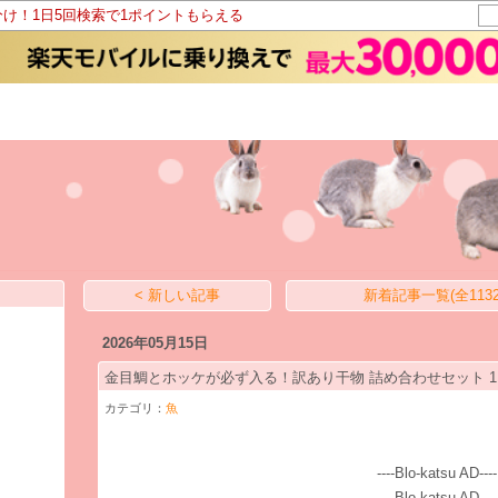
分け！1日5回検索で1ポイントもらえる
< 新しい記事
新着記事一覧(全1132
2026年05月15日
金目鯛とホッケが必ず入る！訳あり干物 詰め合わせセット 1.
カテゴリ：
魚
----Blo-katsu AD----
----Blo-katsu AD----