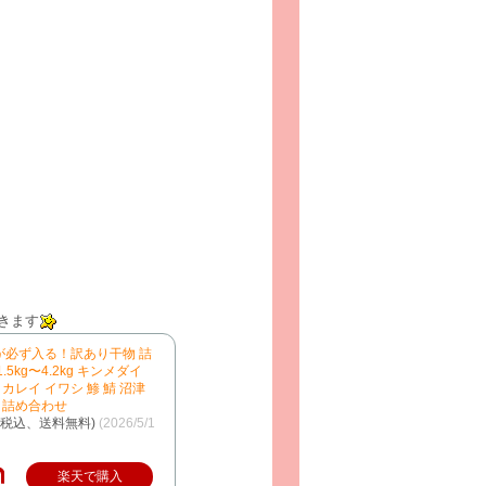
きます
が必ず入る！訳あり干物 詰
5kg〜4.2kg キンメダイ
 カレイ イワシ 鯵 鯖 沼津
物 詰め合わせ
（税込、送料無料)
(2026/5/1
楽天で購入