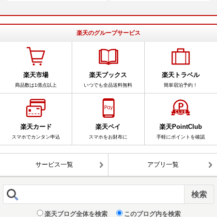
楽天のグループサービス
楽天市場
楽天ブックス
楽天トラベル
商品数は1億点以上
いつでも全品送料無料
簡単宿泊予約！
楽天カード
楽天ペイ
楽天PointClub
スマホでカンタン申込
スマホをお財布に
手軽にポイントを確認
サービス一覧
アプリ一覧
楽天ブログ全体を検索
このブログ内を検索