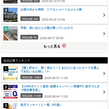
閲覧総数 322
2023.03.13 07:25
お茶の水から神田、とてもショートなぶらり旅
閲覧総数 262
2022.05.30 10:39
早朝、表に出たら小雨が降っていたので
閲覧総数 36
2026.08.07 09:55
もっと見る
総合記事ランキング
【賢く貯めて、賢く使おう！】あなたに合ったカードを選ん
で支払いをお得に！✨
閲覧総数 13863
2026.08.07 11:00
【3,000ポイント進呈×抽選キャンペーン実施中】楽天でんき
で固定費見直し
閲覧総数 21399
2026.08.04 11:00
楽天ラッキーくじ一覧（PC版）