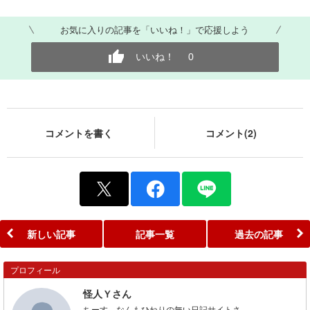
お気に入りの記事を「いいね！」で応援しよう
いいね！
0
コメントを書く
コメント(2)
新しい記事
記事一覧
過去の記事
プロフィール
怪人Ｙさん
ちーす、なんもひねりの無い日記サイトさ