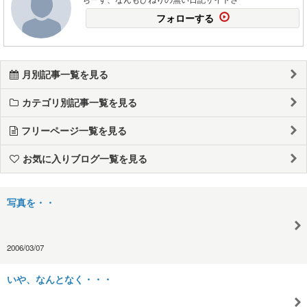
フォローする
月別記事一覧を見る
カテゴリ別記事一覧を見る
フリーページ一覧を見る
お気に入りブログ一覧を見る
写真を・・
2006/03/07
いや、なんとなく・・・