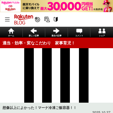
ホーム
新しい記事
過去の記事
コメント
シェア
適当・効率・変なこだわり 家事育児！
想像以上によかった！マーナ冷凍ご飯容器！！
2025.10.27