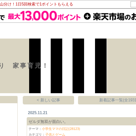
ト山分け！1日5回検索で1ポイントもらえる
り 家事育児！
< 新しい記事
新着記事一覧(全1931
2025.11.21
ゼルダ無双が面白い。
テーマ：
小学生ママの日記(28123)
カテゴリ：
子供とゲーム