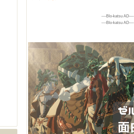
----Blo-katsu AD----
----Blo-katsu AD----