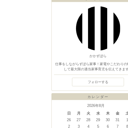
かかずぼら
仕事をしながらずぼら家事！家電やこだわりの
して最大限の適当家事育児を伝えてきま
フォローする
カレンダー
2026年8月
日
月
火
水
木
金
26
27
28
29
30
31
2
3
4
5
6
7