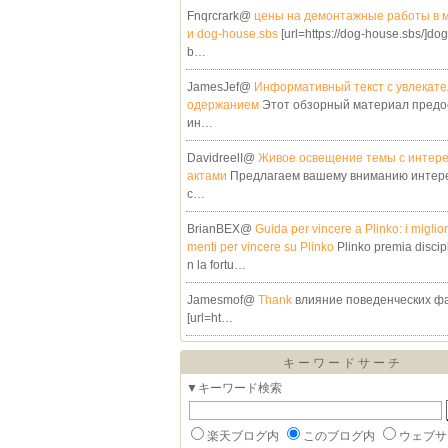
Fnqrcrark@
цены на демонтажные работы в м
и dog-house.sbs
[url=https://dog-house.sbs/]do
b…
JamesJef@
Информативный текст с увлекате
одержанием
Этот обзорный материал предо
ин…
DavidreelI@
Живое освещение темы с интер
актами
Предлагаем вашему вниманию интер
с…
BrianBEX@
Guida per vincere a Plinko: i miglio
menti per vincere su Plinko
Plinko premia discip
n la fortu…
Jamesmof@
Thank
влияние поведенческих ф
[url=ht…
キーワードサーチ
▼キーワード検索
楽天ブログ内
このブログ内
ウェブサ