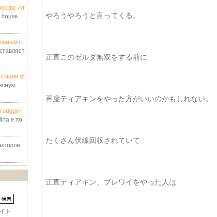
оскве ил
やろうやろうと言ってくる。
g house
льным с
ставляет
正直このゼルダ無双をする前に
есными ф
есную
再度ティアキンをやった方がいいのかもしれない。
ri suggeri
lina e no
たくさん伏線回収されていて
акторов
正直ティアキン、ブレワイをやった人は
イト