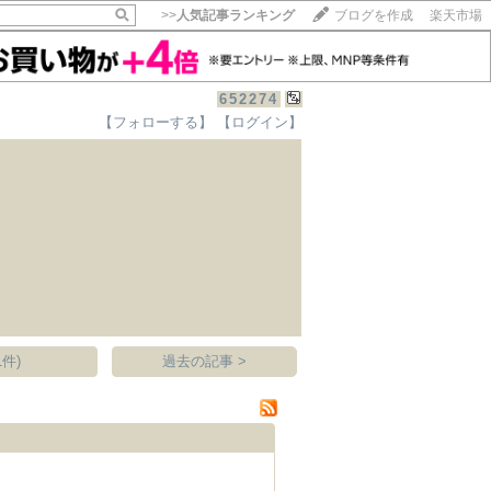
>>
人気記事ランキング
ブログを作成
楽天市場
652274
【フォローする】
【ログイン】
【毎日開催】
15記事にいいね！で1ポイント
10秒滞在
いいね!
--
/
--
件)
過去の記事 >