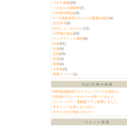
ズボラ家事
(29)
こだわりの調味料
(7)
小学校学用品
(19)
0ー６歳産休明けからフル勤務の物語
(4)
自宅学習
(6)
おねしょ、おもらし
(11)
小学校の悩み
(24)
リングフィット報告
(6)
外食
(61)
仕事
(8)
夫婦
(26)
投資
(4)
家事
(4)
小学校
(3)
業務スーパー
(1)
日記/記事の投稿
WEB会議議用のイヤフォンマイクが壊れた。
自転車のブレーキカバーを買ってみたよ
フィリップス 電動歯ブラシ新調しました。
冬キャンプを楽しむために。
かかとのひび割れがひどい
コメント新着