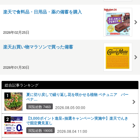
楽天で食料品・日用品・薬の備蓄を購入
2026年02月25日
楽天お買い物マラソンで買った備蓄
2026年01月30日
総合記事ランキング
夏に切り戻しで繰り返し花を咲かせる植物 ペチュニア バー
ベナ…
閲覧総数 7463
2026.08.05 00:00
【3,000ポイント進呈×抽選キャンペーン実施中】楽天でんき
で固定費見直し
閲覧総数 19005
2026.08.04 11:00