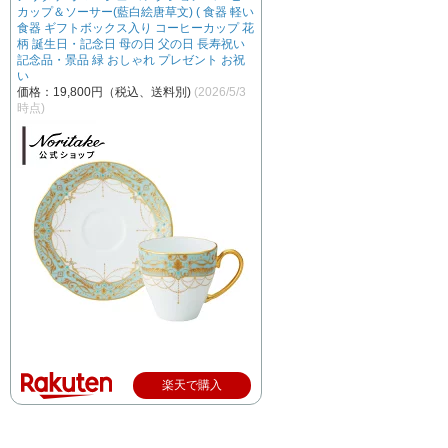
カップ＆ソーサー(藍白絵唐草文) ( 食器 軽い
食器 ギフトボックス入り コーヒーカップ 花
柄 誕生日・記念日 母の日 父の日 長寿祝い
記念品・景品 緑 おしゃれ プレゼント お祝
い
価格：19,800円（税込、送料別)
(2026/5/3
時点)
楽天で購入