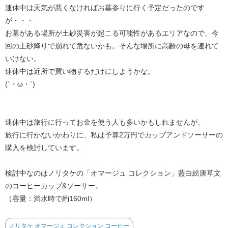
連休中は天気が悪くなければお墓参りに行く予定だったのです
が・・・
お墓がある場所が土砂災害が起こる可能性があるエリアなので、今
回の土砂降りで崩れて危ないかも。そんな場所に高齢の母を連れて
いけない。
連休中は近所で買い物するだけにしようかな。
(´・ω・`)
連休中は旅行に行ってお金を使う人も多いかもしれませんが、
旅行に行かないかわりに、私は予算2万円でカップアンドソーサーの
購入を検討しています。
検討中なのはノリタケの「オマージュ コレクション」藍白絵唐草文
のコーヒーカップ&ソーサー。
（容量：満水時で約160ml）
ノリタケ オマージュ コレクション コーヒー