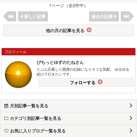
1ページ（全2件中）
新しい記事
過去の記事
他の月の記事を見る
プロフィール
ぴちっとゆずのたねさん
たぶん応募した懸賞の記録になりそうな気配。 ゆるゆる
続けて行きたいです。
フォローする
月別記事一覧を見る
カテゴリ別記事一覧を見る
お気に入りブログ一覧を見る