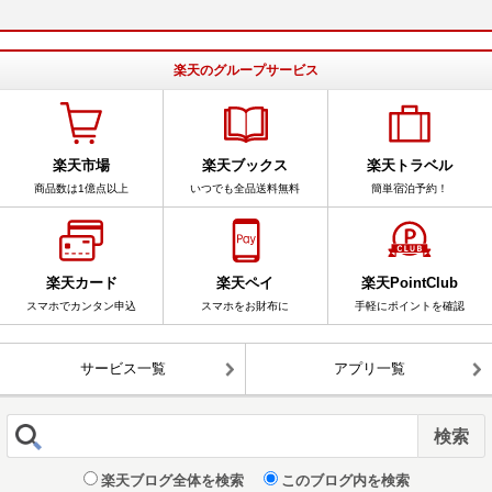
楽天のグループサービス
楽天市場
楽天ブックス
楽天トラベル
商品数は1億点以上
いつでも全品送料無料
簡単宿泊予約！
楽天カード
楽天ペイ
楽天PointClub
スマホでカンタン申込
スマホをお財布に
手軽にポイントを確認
サービス一覧
アプリ一覧
楽天ブログ全体を検索
このブログ内を検索