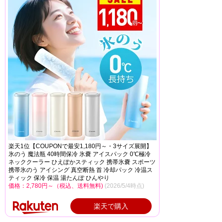
楽天1位【COUPONで最安1,180円～・3サイズ展開】
氷のう 魔法瓶 40時間保冷 氷嚢 アイスパック 0℃極冷
ネッククーラー ひえぽかスティック 携帯氷嚢 スポーツ
携帯氷のう アイシング 真空断熱 首 冷却パック 冷温ス
ティック 保冷 保温 湯たんぽ ひんやり
価格：2,780円～（税込、送料無料)
(2026/5/4時点)
楽天で購入