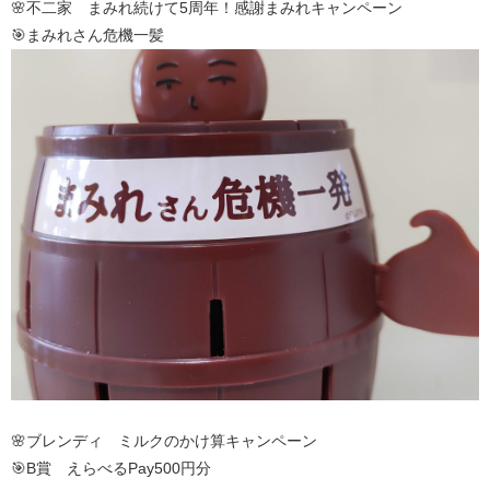
🌸不二家 まみれ続けて5周年！感謝まみれキャンペーン
🎯まみれさん危機一髪
🌸ブレンディ ミルクのかけ算キャンペーン
🎯B賞 えらべるPay500円分