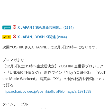
X JAPAN！我ら運命共同体… (2384)
テーマ
X JAPAN、YOSHIKI関連 (2944)
カテゴリ
次回
YOSHIKI
さん
CHANNEL
は
12
月
5
日
19
時～になります。
ブロマガより
【
12
月
5
日
(
土
)19
時〜生放送決定】
YOSHIKI
全世界プロジェク
ト『
UNDER THE SKY
』 新作ワイン『
Y by YOSHIKI
』 『
YouT
ube Music Weekend
』 写真集『
XY
』 の制作秘話や苦悩につい
て語る
https://ch.nicovideo.jp/yoshikiofficial/blomaga/ar1971598
タイムテーブル