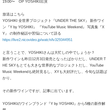
19:00
〜
OP YOSHIKI
出演
放送はこちら
YOSHIKI
全世界プロジェクト『
UNDER THE SKY
』 新作ワイ
ン『
Y by YOSHIKI
』 『
YouTube Music Weekend
』 写真集『
X
Y
』 の制作秘話や苦悩について語る
https://live2.nicovideo.jp/watch/lv329344951
と言うことで、
YOSHIKI
さんは大忙しの中でしょうか？
新作ワインも昨日
12
月
3
日発売となったばかりだし、
UNDER T
HE SKY
もとても大きな世界的なプロジェクトだし、
YouTube
Music Weekend
も絶対見るし、
XY
も大好評だし、今旬な話題ば
かり。
その新作ワインですが、記事に出ています。
YOSHIKI
のワインブランド『
Y by YOSHIKI
』から
5
種の新作解
禁