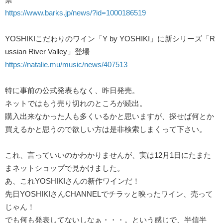
https://www.barks.jp/news/?id=1000186519
YOSHIKI
こだわりのワイン「
Y by YOSHIKI
」に新シリーズ「
R
ussian River Valley
」登場
https://natalie.mu/music/news/407513
特に事前の公式発表もなく、昨日発売。
ネットではもう売り切れのところが続出。
購入出来なかった人も多くいるかと思いますが、探せば何とか
買えるかと思うので欲しい方は是非検索しまくって下さい。
これ、言っていいのかわかりませんが、実は
12
月
1
日にたまた
まネットショップで見かけました。
あ、これ
YOSHIKI
さんの新作ワインだ！
先日
YOSHIKI
さん
CHANNEL
でチラッと映ったワイン、売って
じゃん！
でも何も発表してないしなぁ・・・。という感じで、半信半