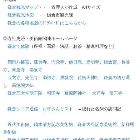
鎌倉観光マップ
・・・管理人が作成
A4
サイズ
鎌倉観光地図
・・・鎌倉市観光課
鎌倉の各種地図のﾀﾞｳﾝﾛｰﾄﾞはこちらから
◎寺社史跡・美術館関連ホームページ
鎌倉で体験
（座禅・写経・法話・お茶・精進料理など）
鶴岡八幡宮
、
建長寺
、
円覚寺
、
佛日庵
、
光明寺
、
鎌倉宮
、
長谷
寺
、
東慶寺
瑞泉寺
収玄寺
、
光照寺
、
満福寺
、成就院
、
荏柄天神社
鎌倉の切り通
し
高徳院大仏
鎌倉五大堂明王院
報国寺
葛原岡神社
大巧寺
薬王寺
鎌倉シニア通信 お寺さんリスト
←隠れた名刹の訪問記
近代美術館
、
鏑木清方記念美術館
、
鎌倉大谷記念美術館
、
葉祥明
美術館
鎌倉古陶美術館
、
北鎌倉美術館
、
鎌倉勧画館
、
鎌倉雪堂美術館