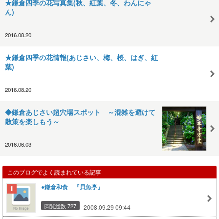
★鎌倉四季の花写真集(秋、紅葉、冬、わんにゃ
ん)
2016.08.20
★鎌倉四季の花情報(あじさい、梅、桜、はぎ、紅
葉)
2016.08.20
◆鎌倉あじさい超穴場スポット ～混雑を避けて
散策を楽しもう～
2016.06.03
このブログでよく読まれている記事
●鎌倉和食 『貝魚亭』
閲覧総数 727
2008.09.29 09:44