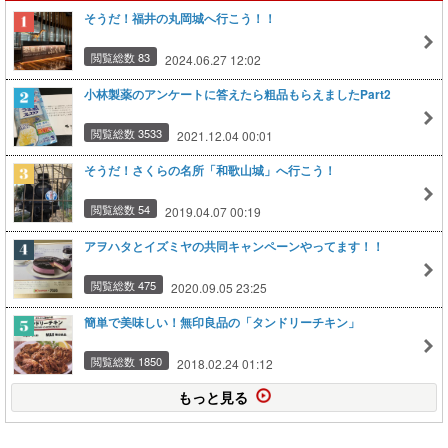
そうだ！福井の丸岡城へ行こう！！
閲覧総数 83
2024.06.27 12:02
小林製薬のアンケートに答えたら粗品もらえましたPart2
閲覧総数 3533
2021.12.04 00:01
そうだ！さくらの名所「和歌山城」へ行こう！
閲覧総数 54
2019.04.07 00:19
アヲハタとイズミヤの共同キャンペーンやってます！！
閲覧総数 475
2020.09.05 23:25
簡単で美味しい！無印良品の「タンドリーチキン」
閲覧総数 1850
2018.02.24 01:12
もっと見る