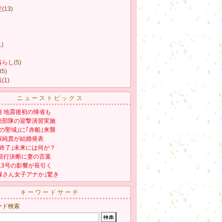
定
(13)
1)
暮らし
(5)
35)
飯
(1)
ニューストピックス
雑 地震後初の帰省も
陸部隊の迎撃演習実施
の聖域｣に｢赤船｣来襲
塚純貴が結婚発表
終了｣未来には何が？
役続行決断に妻の言葉
13号の影響が長引く
嫁さん女子アナか｣驚き
キーワードサーチ
ード検索