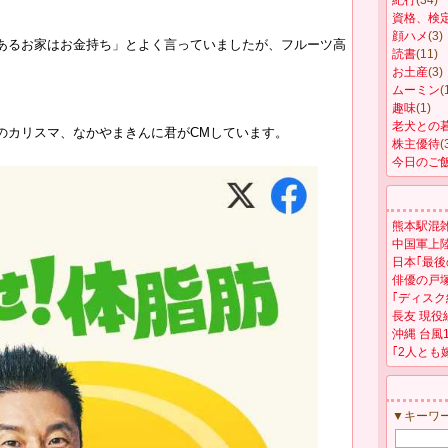
紀行
(34)
資格、検
顔ハメ
(3)
あるお家はお金持ち」とよく言っていましたが、フルーツ高
読書
(11)
お土産
(3)
ムーミン
(
趣味
(1)
老犬との
のカリスマ、なかやまきんに君がCMしています。
株主優待
(
今日のご
熊本駅混
中国軍上
日本｢最後
俳優の戸
｢ディスク
長友 現
沖縄 台風
｢2人とも
▼キーワ