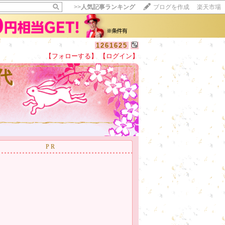
>>
人気記事ランキング
ブログを作成
楽天市場
1261625
【フォローする】
【ログイン】
【毎日開催】
代
15記事にいいね！で1ポイント
10秒滞在
いいね!
--
/
--
PR