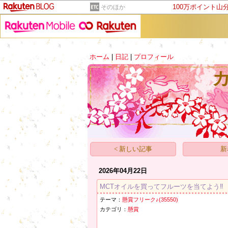
100万ポイント山
そのほか
ホーム
|
日記
|
プロフィール
< 新しい記事
新
2026年04月22日
MCTオイルを買ってフルーツを当てよう‼️
テーマ：
懸賞フリーク♪(35550)
カテゴリ：
懸賞