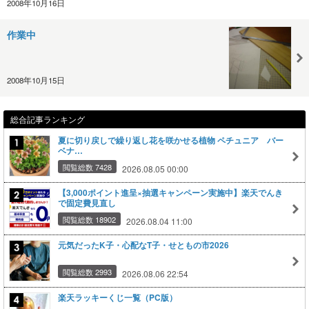
2008年10月16日
作業中
2008年10月15日
総合記事ランキング
夏に切り戻しで繰り返し花を咲かせる植物 ペチュニア バー
ベナ…
閲覧総数 7428
2026.08.05 00:00
【3,000ポイント進呈×抽選キャンペーン実施中】楽天でんき
で固定費見直し
閲覧総数 18902
2026.08.04 11:00
元気だったK子・心配なT子・せともの市2026
閲覧総数 2993
2026.08.06 22:54
楽天ラッキーくじ一覧（PC版）