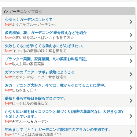
ガーデニングブログ
心安らぐガーデンにしたくて
New
ようこそブルーガーデンへ
多肉植物、花、ガーデニング,寄せ植えなどを紹介
New
☆狭い庭を花いっぱいにする育て方☆
失敗しても虫が怖くても前向きにがんばりたい。
New
白いつるの薔薇の咲く庭を夢見て
プランター菜園、家庭菜園。旬の菜園お料理日記。
New
暇人主婦の家庭菜園
ガマンマの『ニク・サボ』栽培にようこそ
New
☆ガマンマの ニク・サボ栽培☆
おガーデニング大好き。今では、種からそだてることに夢中。
New
たねをまく日々
薔薇と暮らす毎日を綴るブログです。
New
ピーチヒルの薔薇日記
かなり広い庭を日々コツコツと庭づくり(秘密の花園的な)。大好きなDIY
も楽しんでいます。
New
★すぷーん★ガーデン
初めまして（＾＾）ガーデニング歴25年のアラカンの主婦です。
New
＊*＊ばぁばの薔薇の花園＊*＊