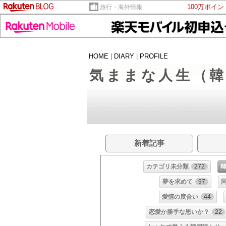
100万ポイ
旅行・海外情報
HOME
|
DIARY
|
PROFILE
気ままな人生（
新着記事
カテゴリ未分類
272
夢を求めて
97
愛情の度合い
44
恋愛か勝手な思いか？
22