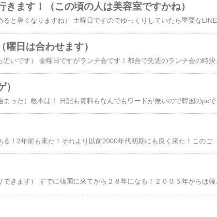
行きます！（この頃の人は美容室ですかね）
（むくげの花が
（曜日は合わせます）
（江南駅１２番出口から近いです） 金曜日ですがランチ会です！都合で先週のランチ会の時決まりました！ソウルはこのごろ梅雨のようです！9番出口の出会いの広場で集合してさて今日はどこに行きましょうと！この言葉から始る！ 雨だし蒸し暑いし近くにしましょうと言うことになると！やはりがってん寿司ですね！12番出口からすぐなので便利は便利です！このごろがってん寿司の率が高いです！一番無難だと思う
ゲ）
（こんぽんはここから始まった）根本は！ 日記も資料もなんでもワードが無いので韓国のpcで書いている！自分が悪いのですが文字の変換がかなり間違えている！いつもの方が教えてくれてブログに戻り見てみるとかなり狂っている文字！その時に見直して訂正したつもりでも又なにかの拍子に戻っていることもあ
忠武路は以前から縁がある！2年前も來た！それより以前2000年代初期にも良く來た！このごろは約束する人がこの近くで仕事をしている！すでに今年は数回來ている！ いつもは仕事が終る時間に会うが今日はお昼を食べましょうと言う！忙しくなってきたのでしょう！所謂食事の時間しか時間がないと言うことでしょう！12時30分から13時30分まで！この1時間の会食だ！ 私の空いている日に合わせてくれた！内容は秘密です！言って言っても詮が無いでしょう！1時間は私にとってはアッと云う間です！1時半から会議らしい！と言うことで1時間の会食で雑談は終り！しかしこんな時間でも気にかけてくれる人！この国には余りしないですね！ 工学博士で博士と関係ない仕事をしている！もう長い付き合いになります！アドバイスありがとうございました！慌てて食べたブルコギの写真を撮り忘れた！先日食べたのを上げておきます！ではまた明日！好きな歌 歌手美樹克彦は子役の頃から知っていた衝撃的デビューだったのでこの歌をはっきり覚えているその後の数曲もヒットした懐かしい曲です～花の関係する歌いいですね～ 花はおそかった 作詞 星野哲朗 作曲 米山正夫 （セリフ）こんな悲しい窓の中を雲は知らないんだどんなに空が晴れたってそれが何になるんだ大嫌いだ 白い雲なんて かおるちゃんおそくなって ごねんねか
（遅めに行くとゆっくりできます） すでに韓国に來てから２８年になる！２００５年からは韓国の事務所で働いた！以前居た事務所は産経新聞の依頼を引き受け無罪を勝ち取った弁護士がいた！その弁護士に産経から取材したいと電話がかかってきた！所が事務所に來ておらず留守！ そのうち連絡が来ると待っていたら突然訃報が來た！産経新聞の○○編集長に連絡したら取材が産経の裁判を引き受けたときの話を記事にすると言われた！以前にもその記事をアップしたので今日は上げません！そしてその弁