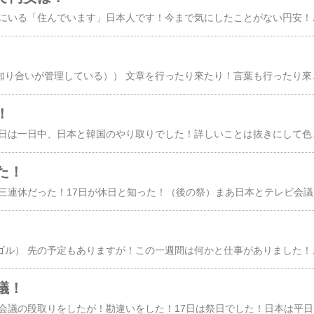
（明洞） 長いこと韓国にいる「住んでいます」日本人です！今まで気にしたことがない円安！２０００年以降ｗでしか貰ったことはない！その為交換する必要がない！その為気にしないで生きてきた！ ところがある事情で円が手に入った！貯蓄するわけではないので交換しなければならない！そんなときは円が高いときがいいですね！僅かな額でも大きな額でも円安は気になります！ このところ円安になって
（江南のオフィスビル知り合いが管理している）） 文章を行ったり來たり！言葉も行ったり來たり！参考書類も行ったり來たり！数えきれないくらい行った！ ここで私の欠陥は相手が約束を守らなかったらどうするか！そう思う気持が多いので疲れる！何回も何回も確認する！こんな確認を１００％守る人もいない！ 私
！
（月一度は韓定食） 昨日は一日中、日本と韓国のやり取りでした！詳しいことは抜きにして色々宿題はあります！中間で役割を果たさないと行けません！実はそれが私の一番苦手なことです！ それを言われた通りまじめに行うようにしました！過去は多分しなかったでしょう！面倒になるといつも匙を投げていまし
た！
（江南交差点） 韓国も三連休だった！17日が休日と知った！（後の祭）まあ日本とテレビ会議が出来
（韓定食のお店トダンゴル） 先の予定もありますが！この一週間は何かと仕事がありました！以前から少し休みながら仕事をしていたのですが！重なりました！zoom会議２回！郊外の会社に２回！出張者と打ち合わせ！ これが不思議と毎日続きました？！全部実が成ればいいですね！連続朝が早く一日の労働時間が長く疲れましたが気分は上場！そんな一週間でした！帰国される方がラーメンを食べ
議！
（テレビ会議） テレビ会議の段取りをしたが！勘違いをした！17日は祭日でした！日本は平日なのでその日で決めるようにした