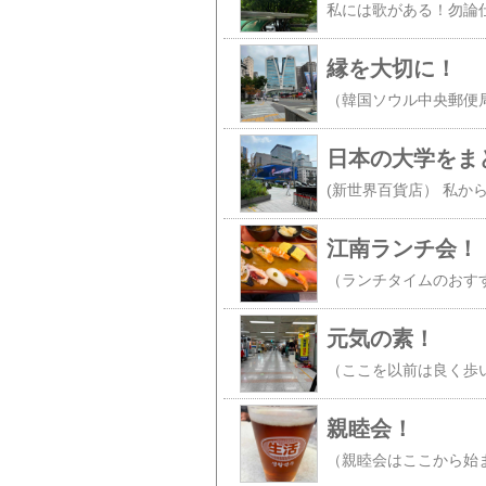
縁を大切に！
日本の大学をま
江南ランチ会！
元気の素！
親睦会！