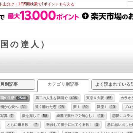
ント山分け！1日5回検索で1ポイントもらえる
韓国の達人）
月別記事
カテゴリ別記事
よく読まれている
韓国の生活
2540
第二の人生を韓国で
406
東京＆大阪
65
カラオ
同情から愛へ
31
遠く離れた恋
28
夢！
30
韓流！
10
プロ
写真
7
愛を探して
58
綺麗で素朴で文句なし！
10
恋愛にスラ
ともに贈る歌！
7
散歩して勝手に出てくる歌！
3
急に思い出した