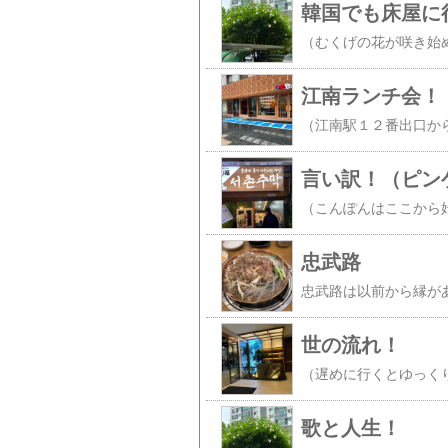
韓国でも床屋に
江南ランチ会！
言い訳！（ピン
忠武路
世の流れ！
歌と人生！