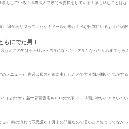
私には歌がある！勿論仕事もしている！法務法人で専門医委員をしている！落ち込むことはないけど何かあれば歌を聴く！唄うのも好きです！ だから親睦会が好きです！まずは呑みながら色々話題を聞いたり話したり！すでに韓国で２８年になります！それなりに信用もでき楽しく生きています！ ゆっくり一つづつ片付けています！土日はあまり仕事はしないように！平日も一つ一つゆっくり片付けています！ どの人が信用できるかも判断もでき！騙されることも殆んどなくなりました！そして今年は秋に良いことがあります！ これもオープンして行こうと思います！このブログも長くなりました！コメントを頂ける人も毎日のように何か書いてくれます！それは毎日読ませて貰ってます！ 良い人ばかりに囲まれてしあわせな私です！先日の東京行きで遅れている日記を書いてます！早く書かないと忘れます！丁度雨なので時間も余りました！ 内容はありませんが、許してください！無事毎日過ごしている証拠です！あ！ただパスポート
（韓国ソウル中央郵便局） 縁があり待っていたが！メールが来た！私が日本にいるように誤解をしているようだ！連絡が来たので一安心！ 早いうちに合わないと駄目だけどこれも縁！早速紹介者からどうでしたとメールが来た！細かいことを覚えていてくれるんですね！ 興味があるんでしょうね！ネットでまだ繋がっていないのでしばらくは連絡を待って一度
ともにでた男！
（ランチタイムのおすすめメニュー） 先週は私のために中止したので大分間が開いた気がする！顔を見たとたん暑いし近くにしましょうと言うことでまたまたがってん寿司になった！みんな好きなんですね！そのくらい他の店に行きたいという気持がないと言うことですね！今まで行った店も飽きてきたというよりまた行きましょうと言う店が少ない！駅から近くて便利なこともありがってん寿司になるんですね！だれも嫌だとは言わない店！つまり我々からしたら合格の店なんですね！11時30分に着いても少し待たされます
（ここを以前は良く歩いたものです）新世界百貨店あたりの地下 少し時間が空いたと言いたいですが！いつも余裕があります！マイペース！ ふと思いついたのは円を持っていてしょうがないから明洞まで出かける！今は江南でもまた地元の街でもどこでもある両替所！私は明洞の街も見たいのでわざわざ行く！また他の用事が入ればすぐ移動の出来る中心という事もある！ こ
（親睦会はここから始まる） 時の流れは不思議だ！月末の開催なので長いこと集まってなかった気がした！そして日時を間違えたらしい！らしいというのは29日か30日と言う意見だったので30日を選んだつもりが29日と言う！１日違いを指摘されたのは先週末！それを29日に訂正した！ 不思議と人数が増えた！けがの巧妙か！