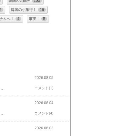
韓国の芸能界
103
5
韓国の小旅行！
16
ナムへ！
4
事実！
5
2026.08.05
００W） まだ時間的に我々好みの席が空いている！そこでゆっくり雑談！ 私が一番ずぼらなので皆さんに色々教えて貰っている！助かります！アッと言う間に時間は流れ解散です！今日は月、火と暑い中を歩いたので仕事は電話だけにして事務所にも寄らず帰りました！ 暑いせいか電車の中は席が空いてませんが涼しいので立っていても居心地は良かった！駅から家までが暑いのなんのってたまりません！夜の野球も全部中止です！（韓国の野球）私は日本の野球を観るので楽しみは残っていた！涼しい家のなかで野球観戦と思っていたら！夜9時過ぎまで仕事のやりとりでメールのやり取り！細かい字を見て疲れた！しかし何の評価も出ない事だったので・・・・せめて野球の結果が良かったので良く眠れそうだ！！！！好きな歌 私が若いころ感じた歌詞がこの歌です桑田の歌は聴かないが自分の人生の青春を思い出す曲です何か楽しかったな～ そんなヒロシに騙されて 作詞 桑田佳佑 作曲 桑田佳佑 おまえが好きだと 耳元で言ったそんなヒロシにだまされ渚に立たずむ 踊り上手で ウブなふりをしたそんなヒロシが得意なエイト・ビートのダンス 泣いたふりしたら いけないかもねディスコティークは 夜通し熱いだから一言下さい恋の行方はメランコリーだからお前はステキさ愛が消えてく 横須賀に 小粋なリードで私を誘ったあんな男が今さら許せるでしょうか 二人の仲は永永遠だものジュ─クボックス鳴り続けてるだから彼氏に伝えて口づけだけを待っている胸の鼓動が激しいサイケな夏を 横須賀で
コメント(1)
2026.08.04
はどんどん結論を求めてくる！○は先に心配事を確認したい！もう終わった事だから心配ないと思う！ところが○は心配する！そこで何度も何度も確認する！結論が出ないから□はいらいらしてくる！○はそこは確認したいと言う！ そこで一時ストップ！悩むのは私！止めるのかこの件を乗り越えていくのか！そこで昔から私は爆発する！全部投げ出したくなる！ 投げ出したい！それで後悔したことは多い！なので私は今こらえている！行くのか行かないのか誰も知らない！神様だけが知っている！運命の分れ道です！好きな歌 この歌好きです日本の北から南を回った私には心に沁みますシャレタ店ではなかったが夢を見ることの出来た所ばかりです小さなお店が多かったが思い出はかなり大きかったです～ 昔の名前で出ています 作詞 星野哲朗 作曲 叶弦大 京都にいるときゃ 忍と呼ばれたの神戸じゃ渚と 名乗ったの横浜（はま）の酒場に 戻ったその日からあなたがさがして くれるの待つわ昔の名前で 出ています 忘れたことなど 一度もなかったわいろんな男を 知るたびにいつもこの胸 かすめる面影のあなたを信じて ここまできたわ昔の名前で 出ています あなたの似顔を ボトルに書きました ひろみの命と 書きました流れ女の さいごの止り木にあながたが止って くれるの待つわ昔の名前で 出ています
コメント(4)
2026.08.03