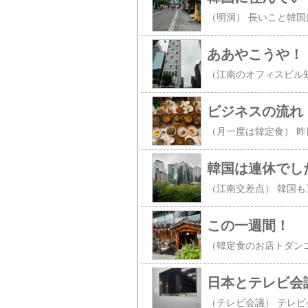
ああやこうや！
ビジネスの流れ
韓国は連休でし
この一週間！
日本とテレビ会