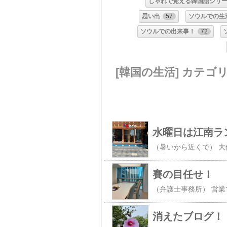
しゃれで覚える韓国語シリ
思い出
57
ソウルでの生
ソウルでの出来事！
72
[韓国の生活] カテゴ
水曜日は江南ラ
賽の目任せ！
消えたブログ！