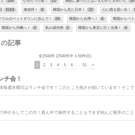
ーズ
104
心を打った歌！
13
偶然に逢ったとはいえ心がときめいた
16
活
3104
南信州！
8
韓国から見た日本！
22
心に残る思い出！
ソウルのベットタウンに住んで！
24
韓国から台湾へ！
4
韓国からベト
韓国から沖縄へ！
3
私の成功例
3
韓国から東京に行く出張！
4
リの記事
全2540件 (2540件中 1-50件目)
1
2
3
4
5
6
...
51
>
ンチ会！
（暑いから近くで） 大体毎週水曜日はランチ会です！このところ熱さが続いています！そこで駅から近いがってん寿司にすることになりました！店がすずしいのと駅から近いからです！少し早めに着いたのでまた空いていた！ しかし流石人気店帰るころには満席で待機客もいっぱいでした！この店儲かっていますね！食事が終わればコーヒーですが近くにスタバがあります！そこに移動です！（Sは３９
（弁護士事務所） 営業で仲介をしてこの方！真ん中で操作することもできず殆んど相手のことを確実に伝える私！それが時には出来ないこともあった！ここだけの話にしてくれと言う○！□に言えない！しかし話は進めていかなければならない！ そこで少し遠回りをする！□には嘘はないが心配になる事がある！□には心配ではないが○には心配！□