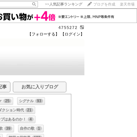
>>
人気記事ランキング
ブログを作成
楽天市場
4755272
【フォローする】
【ログイン】
記事
お気に入りブログ
ケ
25
シグナル
93
ダクション時代
21
ンプはあるのか！
4
歌
39
自作の歌
1