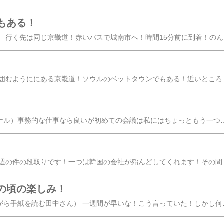
もある！
（チャドルバギを頂く） 行く先は同じ京畿道！赤いバスで城南市へ！時間15分前に到着！のんびり会議が始った！午前の遅い時間なのですぐ
（韓国式鰻） ソウルを囲むようににある京畿道！ソウルのベットタウンでもある！近いところもあるが時間によっては遠い！そこで会議です！ 会議といっても夕方6時過ぎからなので簡単な話をしてあとは会食！肉か鰻かと聞かれた！日本からこられてひとは韓国式鰻料理を食べたことがない
（成田空港第２ターミナル）事務的な仕事なら良いが初めての会議は私にはちょっともう一つかな！皆さんはいかがですか！まあ構いませんがすらすらと説明されて内容は分かりました！また弁護士とのやり取りなどでは時間も短縮できいいですね！そして私に取って数回目の会議が始った！ 聞くだけの感じでした！15分か20分で終了！これでこの国の人に説明して納得さすのは難しいです！落ち着いて色々考えたらこの役目は大変です！ どのようにするか良く考えて進みましょう！こう結論しました！過去に経験したプロジェクトと同類ですが！その中に登場する人物は数人知っている！もしかしたら金持ちの遊びかも知れない！ 兎に角あることの段取りがあるのでその後にします！さて東京から出張してくる人がいます！その間に入って仕事です！長く韓国にいると韓国側の気持も少し分かってくる！日本側は色々な人から勉強しているので良い風に受け取らない事が多い！そこでどちらかの方に片寄るとそこに何かあるのでは
（昼の駅前） 朝から今週の件の段取りです！一つは韓国の会社が殆んどしてくれます！その間確認の話だけ！ もう一つは日本のかたに対する対応の仕方を考える！考えてその通りに行かないのが今までですが！そして有る人が紹介してくれた日本企業！これは相手が日本語の出来る韓国人！最近担当が韓国人が多いですね！（人材はかなりいますからね） それだけに神経は使います！私に紹介してくれる
の頃の楽しみ！
（放送で夕焼けを見ながら手紙を読む田中さん） 一週間が早いな！こう言っていた！しかし何年たっても同じことを言っている！特に日曜日が早く感じた！良いか悪いかは分からない！ただこのごろは楽しみがある！NHKのこころの旅の再放送が観たいのです！夜11時から二日分再放送される！この日本中を回っている番組！視聴者から手紙で思い出の街を田中美佐子さんがスタッフの皆さんと自転車で行く！それぞれの書かれたエピソードをもとに個々の心のなかにしま