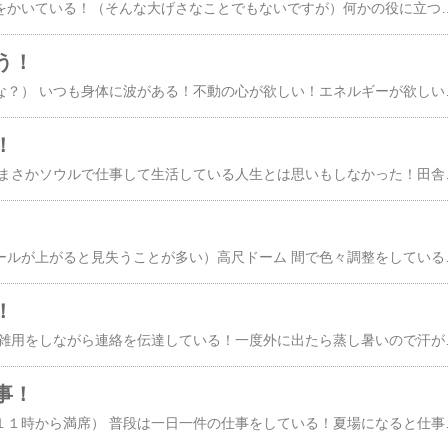
私のブログは毎日の印をかいている！（そんな大げさなことでもないですが）何かの役に立つのかと思いかなり詳しく書いて完成した！ところがひょとした指先の加減で消えてしまった！そこで私が思ったのはそんな事書くなと言う意味だと判断して書かないことにした！ そして後の流れは自然の流れに任せようと考えることにした！そんな事で今日の日記は終り！さあまた違う何かを求めて生きようか！！！好きな歌 昔再放送かもしれないが良くみる機会があったついついはまって
う！
（これも足しになるかな？） いつも身体に波がある！不動の心が欲しい！エネルギーが欲しい！ちゃんとエネルギーは受け取ることができる！素直になると力が湧いてくる！ 時間があるとつまらないことを考えますね！心に余裕があってもいけません！余裕がなくても駄目です！愚かな私
！
（サンフランシスコ） まさかソウルで仕事して生活している人生とは思いもしなかった！田舎者が憧れで東京に出た！大阪を考えたこともなかった！あることで東京大阪を往復する事が多くなった！私のいた会社は赤坂にあったが社長は四国の人でした！その影響もあったかも知れない！段々大阪が好きになってきた！夢を追い掛けていたが恋もした！恋した人が大阪の人だった！それから大阪が多くなった！勿論東京にも
（明るい天井部分にボールが上がると見失うことが多い）高尺ドーム 間で色々調整をしている！真ん中で会議中は上手く行っている！離れて調整するとちぐはぐになる！上手く成立させるために双方考えているのでしょう！しかしお互い自分に有利に話を決着したいのでしょう！最後のところが纏まらない！ 私はその間にいる時それを止めたくなる！これは東京時代も大阪時代も若いときも中年の時も同じです！大阪時代は頭に來てカッとなり中止したことがある！後で中止の内容を考えて失敗したと反省するが
！
（仁寺洞近所） 朝から雑用をしながら連絡を伝達している！一度外に出たら蒸し暑いので汗がでる！昔30代の頃汗を書いた時期のように汗がでる！一つの用事が終り家に戻り着替えて再びでかける！ 今度は大使館にパスポートを取りに言っておこうと考え出かけた！移動中に連絡はできるからこう言うときにと考えた！しかしこんなに暑いとは思わなかった！かんかん照りだった！急ぐパスポートでも無かっ
事！
がってん寿司江南店（１１時から満席） 普段は一日一件の仕事をしている！夏場になると仕事が多くなる！まずは仕事ではないがランチ会！久しぶりに在宅勤務の人が出勤したのでとランチ会に参加してくれた！そして少し遠いところに住んでいる方も嬉しい参加！ 女性が増えると華やかです！食事も美味しく頂きました！食後はスタバ！今日