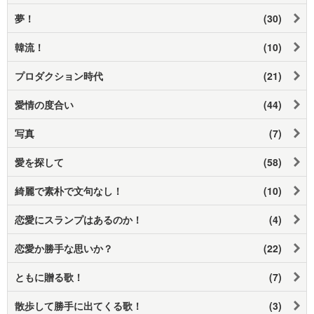
夢！
(30)
韓流！
(10)
プロダクション時代
(21)
愛情の度合い
(44)
写真
(7)
愛を探して
(58)
綺麗で素朴で文句なし！
(10)
恋愛にスランプはあるのか！
(4)
恋愛か勝手な思いか？
(22)
ともに贈る歌！
(7)
散歩して勝手に出てくる歌！
(3)