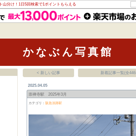
ント山分け！1日5回検索で1ポイントもらえる
かなぶん写真館
< 新しい記事
新着記事一覧(全446
2025.04.05
崇禅寺駅 2025年3月
カテゴリ：
阪急淡路駅