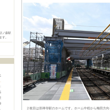
訪ノ森駅
ます。
土
1
8
5
2
9
２枚目は崇禅寺駅のホームです。ホーム中程から梅田方向
5