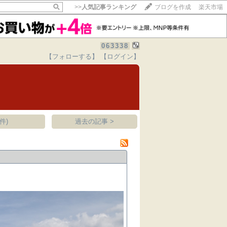
>>
人気記事ランキング
ブログを作成
楽天市場
063338
【フォローする】
【ログイン】
【毎日開催】
15記事にいいね！で1ポイント
10秒滞在
いいね!
--
/
--
件)
過去の記事 >