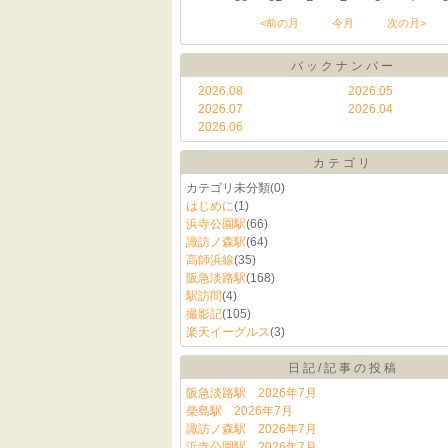
<前の月
今月
次の月>
バックナンバー
2026.08
2026.05
2026.07
2026.04
2026.06
カテゴリ
カテゴリ未分類
(0)
はじめに
(1)
浜寺公園駅
(66)
諏訪ノ森駅
(64)
高師浜線
(35)
阪急淡路駅
(168)
駅訪問
(4)
撮影記
(105)
楽天イーグルス
(3)
日記/記事の投稿
阪急淡路駅 2026年7月
柴島駅 2026年7月
諏訪ノ森駅 2026年7月
浜寺公園駅 2026年7月