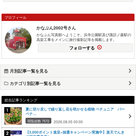
プロフィール
かなぶん2002号さん
かなぶん写真館へようこそ。浜寺公園駅及び諏訪ノ森駅の
高架工事をメインに旅行撮影記等を掲載します。
フォローする
月別記事一覧を見る
カテゴリ別記事一覧を見る
総合記事ランキング
夏に切り戻しで繰り返し花を咲かせる植物 ペチュニア バー
ベナ…
閲覧総数 7572
2026.08.05 00:00
【3,000ポイント進呈×抽選キャンペーン実施中】楽天でんき