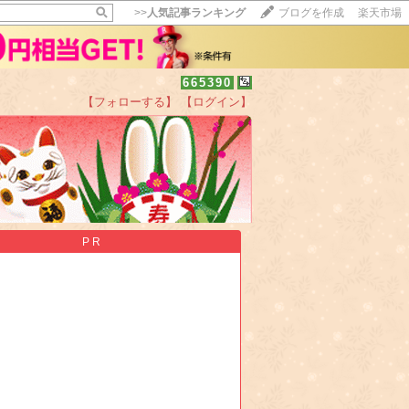
>>
人気記事ランキング
ブログを作成
楽天市場
665390
【フォローする】
【ログイン】
【毎日開催】
15記事にいいね！で1ポイント
10秒滞在
いいね!
--
/
--
PR