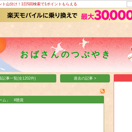
イント山分け！1日5回検索で1ポイントもらえる
おばさんのつぶやき
着記事一覧(全1202件)
過去の記事 >
ーム」 #懸賞