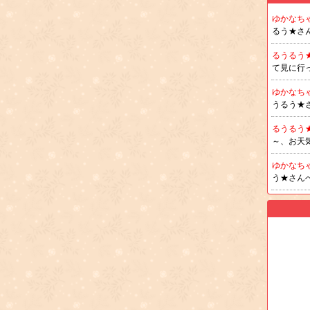
ゆかなち
るう★さ
るうるう
て見に行
ゆかなち
うるう★
るうるう
～、お天
ゆかなち
う★さん