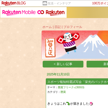
100万ポ
生活・インテリア
ホーム
|
日記
|
プロフィール
< 新しい記事
新
2025年11月10日
スポーツ報知特選試写会「栄光のバックホ
テーマ：
懸賞フリーク♪(35553)
カテゴリ：
懸賞
きょうはこれ
が届きました