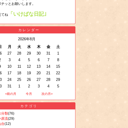
ポチッとお願いします。
「いけばな日記｣
見てね
カレンダー
2026年8月
日
月
火
水
木
金
土
6
27
28
29
30
31
1
2
3
4
5
6
7
8
9
10
11
12
13
14
15
6
17
18
19
20
21
22
3
24
25
26
27
28
29
0
31
1
2
3
4
5
<前の月
今月
次の月>
カテゴリ
未分類
(76)
小原流
(29)
仙台
(12)