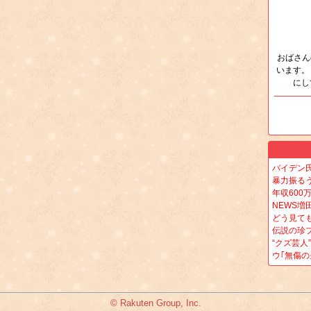
おばさん
います。
にし
バイデン
暴力振る
年収600
NEWS増
どう見て
伝説の珍
“クズ芸人
ウ｢無傷の
© Rakuten Group, Inc.