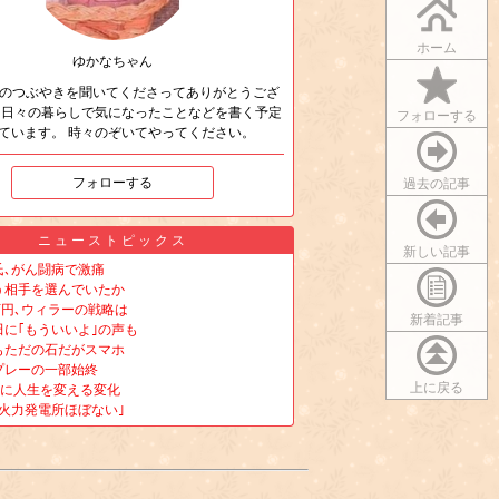
ホーム
ゆかなちゃん
のつぶやきを聞いてくださってありがとうござ
 日々の暮らしで気になったことなどを書く予定
フォローする
ています。 時々のぞいてやってください。
フォローする
過去の記事
ニューストピックス
新しい記事
氏､がん闘病で激痛
う相手を選んでいたか
万円､ウィラーの戦略は
新着記事
田に｢もういいよ｣の声も
もただの石だがスマホ
プレーの一部始終
上に戻る
”に人生を変える変化
火力発電所ほぼない｣