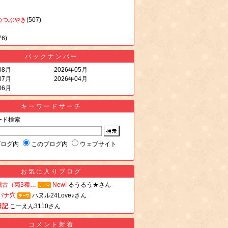
のつぶやき
(507)
76)
バックナンバー
08月
2026年05月
07月
2026年04月
06月
キーワードサーチ
ード検索
ブログ内
このブログ内
ウェブサイト
お気に入りブログ
稽古（菊3種…
New!
るうるう★さん
バナ穴
ハヌル24Love♪さん
日記
こーえん3110さん
コメント新着