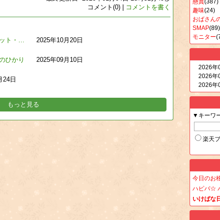
懸賞
(387)
コメント(0) |
コメントを書く
趣味
(24)
おばさん
SMAP
(89)
モニター
(
ット・…
2025年10月20日
のひかり
2025年09月10日
2026年
2026年
月24日
2026年
もっと見る
▼キーワ
楽天
今日のお
ハピバ☆ 
いけばな