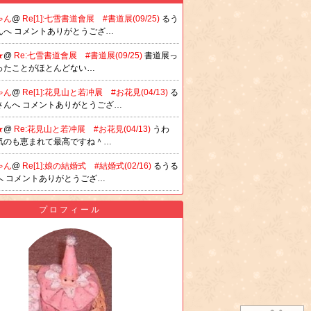
ゃん
@
Re[1]:七雪書道會展 #書道展(09/25)
るう
んへ コメントありがとうござ…
★
@
Re:七雪書道會展 #書道展(09/25)
書道展っ
ったことがほとんどない…
ゃん
@
Re[1]:花見山と若冲展 #お花見(04/13)
る
さんへ コメントありがとうござ…
★
@
Re:花見山と若冲展 #お花見(04/13)
うわ
気のも恵まれて最高ですね＾…
ゃん
@
Re[1]:娘の結婚式 #結婚式(02/16)
るうる
へ コメントありがとうござ…
プロフィール