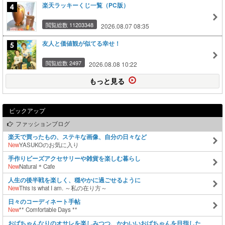
楽天ラッキーくじ一覧（PC版）
閲覧総数 11203348
2026.08.07 08:35
友人と価値観が似てる幸せ！
閲覧総数 2497
2026.08.08 10:22
もっと見る
ピックアップ
ファッションブログ
楽天で買ったもの、ステキな画像、自分の日々など
New
YASUKOのお気に入り
手作りビーズアクセサリーや雑貨を楽しむ暮らし
New
Natural＊Cafe
人生の後半戦を楽しく、穏やかに過ごせるように
New
This is what I am. ～私の在り方～
日々のコーディネート手帖
New
** Comfortable Days **
おばちゃんなりのオサレを楽しみつつ、かわいいおばちゃんを目指した