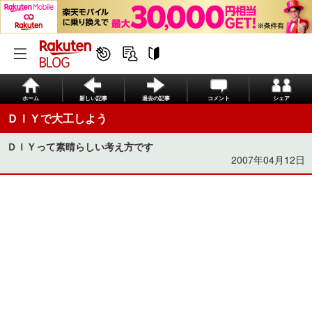
ホーム
新しい記事
過去の記事
コメント
シェア
ＤＩＹで大工しよう
ＤＩＹって素晴らしい考え方です
2007年04月12日