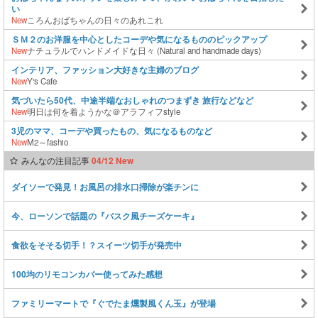
い
New
ころんおばちゃんの日々のあれこれ
ＳＭ２のお洋服を中心としたコーデや気になるもののピックアップ
New
ナチュラルでハンドメイドな日々 (Natural and handmade days)
インテリア、ファッション大好きな主婦のブログ
New
Y's Cafe
気づいたら50代、中途半端なおしゃれのつまずき 旅行などなど
New
明日は何を着ようかな＠アラフィフstyle
3児のママ、コーデや買ったもの、気になるものなど
New
M2～fashio
みんなの注目記事
04/12 New
ダイソーで発見！お風呂の排水口掃除が楽チンに
今、ローソンで話題の『バスク風チーズケーキ』
食欲をそそる切手！？スイーツ切手が発売中
100均のリモコンカバー使ってみた感想
ファミリーマートで『ぐでたま燻製風くん玉』が登場