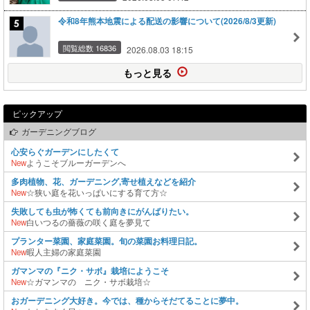
令和8年熊本地震による配送の影響について(2026/8/3更新)
閲覧総数 16836
2026.08.03 18:15
もっと見る
ピックアップ
ガーデニングブログ
心安らぐガーデンにしたくて
New
ようこそブルーガーデンへ
多肉植物、花、ガーデニング,寄せ植えなどを紹介
New
☆狭い庭を花いっぱいにする育て方☆
失敗しても虫が怖くても前向きにがんばりたい。
New
白いつるの薔薇の咲く庭を夢見て
プランター菜園、家庭菜園。旬の菜園お料理日記。
New
暇人主婦の家庭菜園
ガマンマの『ニク・サボ』栽培にようこそ
New
☆ガマンマの ニク・サボ栽培☆
おガーデニング大好き。今では、種からそだてることに夢中。