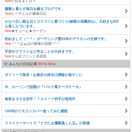
New
たねをまく日々
薔薇と暮らす毎日を綴るブログです。
New
ピーチヒルの薔薇日記
かなり広い庭を日々コツコツと庭づくり(秘密の花園的な)。大好きなDIY
も楽しんでいます。
New
★すぷーん★ガーデン
初めまして（＾＾）ガーデニング歴25年のアラカンの主婦です。
New
＊*＊ばぁばの薔薇の花園＊*＊
手芸やクラフトなど作ることが大好きです。
New
そら豆プリント倶楽部
みんなの注目記事
04/12 New
ダイソーで発見！お風呂の排水口掃除が楽チンに
今、ローソンで話題の『バスク風チーズケーキ』
食欲をそそる切手！？スイーツ切手が発売中
100均のリモコンカバー使ってみた感想
ファミリーマートで『ぐでたま燻製風くん玉』が登場