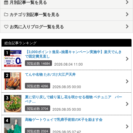
月別記事一覧を見る
カテゴリ別記事一覧を見る
お気に入りブログ一覧を見る
総合記事ランキング
【3,000ポイント進呈×抽選キャンペーン実施中】楽天でんき
で固定費見直し
閲覧総数 14684
2026.08.04 11:00
てんや名物 たれづけ大江戸天丼
閲覧総数 4266
2026.08.05 00:00
夏に切り戻しで繰り返し花を咲かせる植物 ペチュニア バー
ベナ…
閲覧総数 3704
2026.08.05 00:00
高輪ゲートウェイで乳癌手術前のK子を励ます会
閲覧総数 2324
2026.08.05 07:42