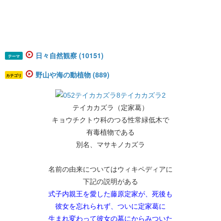
日々自然観察 (10151)
テーマ
野山や海の動植物 (889)
カテゴリ
テイカカズラ（定家葛）
キョウチクトウ科のつる性常緑低木で
有毒植物である
別名、マサキノカズラ
名前の由来についてはウィキペディアに
下記の説明がある
式子内親王を愛した藤原定家が、死後も
彼女を忘れられず、ついに定家葛に
生まれ変わって彼女の墓にからみついた