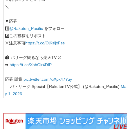
＼
▼応募
1️⃣
@Rakuten_Pacific
をフォロー
2️⃣この投稿をリポスト
※注意事項
https://t.co/OjKsljxFss
🏟 パリーグ観るなら楽天TV ⚾
➡
https://t.co/XobGlr4DIP
応募 懸賞
pic.twitter.com/xiXpx47Yuy
— パ・リーグ Special【RakutenTV公式】 (@Rakuten_Pacific)
Ma
y 1, 2026