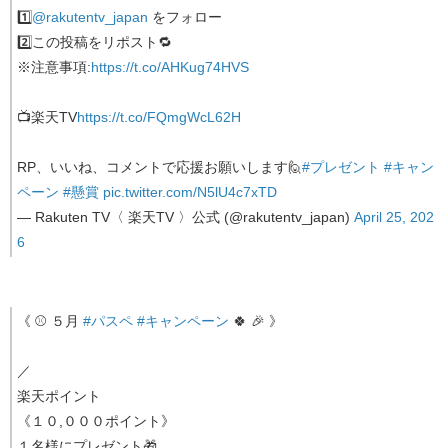
1️⃣
@rakutentv_japan
をフォロー
2️⃣この投稿をリポスト🔁
※注意事項:
https://t.co/AHKug74HVS
📺楽天TV
https://t.co/FQmgWcL62H
RP、いいね、コメントで応援お願いします🙋
#プレゼント
#キャン
ペーン
#懸賞
pic.twitter.com/N5lU4c7xTD
— Rakuten TV〈 楽天TV 〉公式 (@rakutentv_japan)
April 25, 202
6
《 ⚾ ５月
#パスペ
#キャンペーン
🍀 🎉 》
／
楽天ポイント
《１０,０００ポイント》
１名様にプレゼント🎁