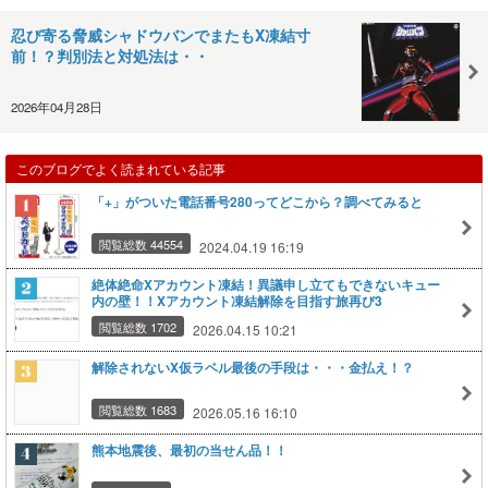
忍び寄る脅威シャドウバンでまたもX凍結寸
前！？判別法と対処法は・・
2026年04月28日
このブログでよく読まれている記事
「+」がついた電話番号280ってどこから？調べてみると
閲覧総数 44554
2024.04.19 16:19
絶体絶命Xアカウント凍結！異議申し立てもできないキュー
内の壁！！Xアカウント凍結解除を目指す旅再び3
閲覧総数 1702
2026.04.15 10:21
解除されないX仮ラベル最後の手段は・・・金払え！？
閲覧総数 1683
2026.05.16 16:10
熊本地震後、最初の当せん品！！