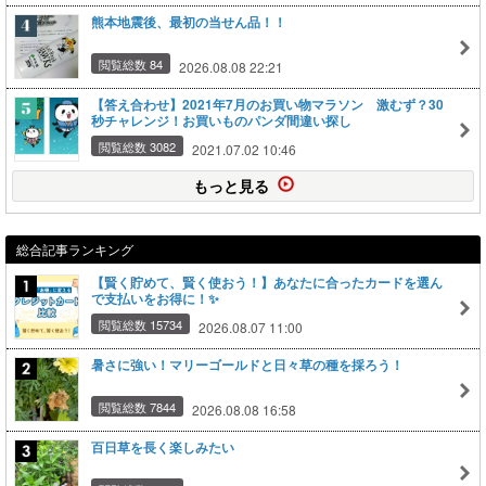
熊本地震後、最初の当せん品！！
閲覧総数 84
2026.08.08 22:21
【答え合わせ】2021年7月のお買い物マラソン 激むず？30
秒チャレンジ！お買いものパンダ間違い探し
閲覧総数 3082
2021.07.02 10:46
もっと見る
総合記事ランキング
【賢く貯めて、賢く使おう！】あなたに合ったカードを選ん
で支払いをお得に！✨
閲覧総数 15734
2026.08.07 11:00
暑さに強い！マリーゴールドと日々草の種を採ろう！
閲覧総数 7844
2026.08.08 16:58
百日草を長く楽しみたい