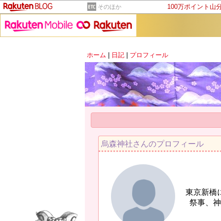
100万ポイント山
そのほか
ホーム
|
日記
|
プロフィール
烏森神社さんのプロフィール
東京新橋
祭事、神