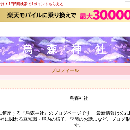
分け！1日5回検索で1ポイントもらえる
烏 森 神 社
プロフィール
烏森神社
に鎮座する『烏森神社』のブログページです。 最新情報は公式H
社に関わる豆知識・境内の様子、季節のお話…など、ブログ形
す。