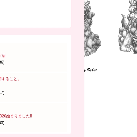
わ沼
36)
関すること。
17)
26始まりました‼️
43)